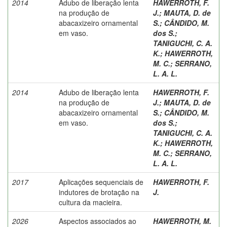
2014
Adubo de liberação lenta
HAWERROTH, F.
na produção de
J.
;
MAUTA, D. de
abacaxizeiro ornamental
S.
;
CÂNDIDO, M.
em vaso.
dos S.
;
TANIGUCHI, C. A.
K.
;
HAWERROTH,
M. C.
;
SERRANO,
L. A. L.
2014
Adubo de liberação lenta
HAWERROTH, F.
na produção de
J.
;
MAUTA, D. de
abacaxizeiro ornamental
S.
;
CÂNDIDO, M.
em vaso.
dos S.
;
TANIGUCHI, C. A.
K.
;
HAWERROTH,
M. C.
;
SERRANO,
L. A. L.
2017
Aplicações sequenciais de
HAWERROTH, F.
indutores de brotação na
J.
cultura da macieira.
2026
Aspectos associados ao
HAWERROTH, M.