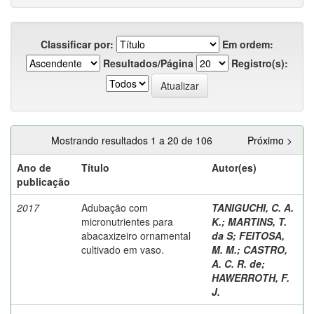
Classificar por:
Em ordem:
Resultados/Página
Registro(s):
Mostrando resultados 1 a 20 de 106
Próximo >
Ano de
Título
Autor(es)
publicação
2017
Adubação com
TANIGUCHI, C. A.
micronutrientes para
K.
;
MARTINS, T.
abacaxizeiro ornamental
da S
;
FEITOSA,
cultivado em vaso.
M. M.
;
CASTRO,
A. C. R. de
;
HAWERROTH, F.
J.