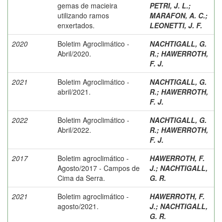
gemas de macieira
PETRI, J. L.
;
utilizando ramos
MARAFON, A. C.
;
enxertados.
LEONETTI, J. F.
2020
Boletim Agroclimático -
NACHTIGALL, G.
Abril/2020.
R.
;
HAWERROTH,
F. J.
2021
Boletim Agroclimático -
NACHTIGALL, G.
abril/2021.
R.
;
HAWERROTH,
F. J.
2022
Boletim Agroclimático -
NACHTIGALL, G.
Abril/2022.
R.
;
HAWERROTH,
F. J.
2017
Boletim agroclimático -
HAWERROTH, F.
Agosto/2017 - Campos de
J.
;
NACHTIGALL,
Cima da Serra.
G. R.
2021
Boletim agroclimático -
HAWERROTH, F.
agosto/2021.
J.
;
NACHTIGALL,
G. R.