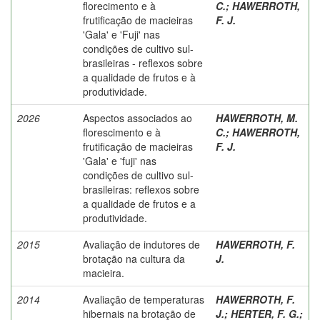
florecimento e à
C.
;
HAWERROTH,
frutificação de macieiras
F. J.
'Gala' e 'Fuji' nas
condições de cultivo sul-
brasileiras - reflexos sobre
a qualidade de frutos e à
produtividade.
2026
Aspectos associados ao
HAWERROTH, M.
florescimento e à
C.
;
HAWERROTH,
frutificação de macieiras
F. J.
'Gala' e 'fuji' nas
condições de cultivo sul-
brasileiras: reflexos sobre
a qualidade de frutos e a
produtividade.
2015
Avaliação de indutores de
HAWERROTH, F.
brotação na cultura da
J.
macieira.
2014
Avaliação de temperaturas
HAWERROTH, F.
hibernais na brotação de
J.
;
HERTER, F. G.
;