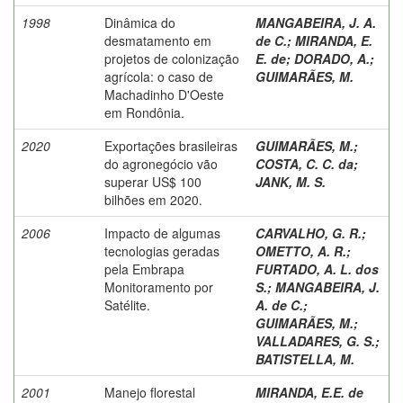
1998
Dinâmica do
MANGABEIRA, J. A.
desmatamento em
de C.
;
MIRANDA, E.
projetos de colonização
E. de
;
DORADO, A.
;
agrícola: o caso de
GUIMARÃES, M.
Machadinho D'Oeste
em Rondônia.
2020
Exportações brasileiras
GUIMARÃES, M.
;
do agronegócio vão
COSTA, C. C. da
;
superar US$ 100
JANK, M. S.
bilhões em 2020.
2006
Impacto de algumas
CARVALHO, G. R.
;
tecnologias geradas
OMETTO, A. R.
;
pela Embrapa
FURTADO, A. L. dos
Monitoramento por
S.
;
MANGABEIRA, J.
Satélite.
A. de C.
;
GUIMARÃES, M.
;
VALLADARES, G. S.
;
BATISTELLA, M.
2001
Manejo florestal
MIRANDA, E.E. de