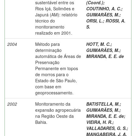
sustentável entre os
(Coord.)
;
Rios Içá, Solimões e
COUTINHO, A. C.
;
Japurá (AM): relatório
GUIMARÃES, M.
;
técnico do
ORSI, L.
;
ROSSI, A.
monitoramento
S.
realizado em 2001.
2004
Método para
HOTT, M. C.
;
determinação
GUIMARÃES, M.
;
automática de Áreas de
MIRANDA, E. E. de
Preservação
Permanente em topos
de morros para o
Estado de São Paulo,
com base em
geoprocessamento.
2002
Monitoramento da
BATISTELLA, M.
;
expansão agropecuária
GUIMARÃES, M.
;
na Região Oeste da
MIRANDA, E. E. de
;
Bahia.
VIEIRA, H. R.
;
VALLADARES, G. S.
;
MANGABEIRA, J. A.