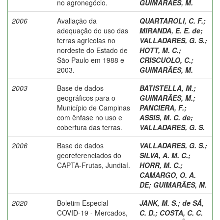
no agronegócio.
GUIMARÃES, M.
2006
Avaliação da
QUARTAROLI, C. F.
;
adequação do uso das
MIRANDA, E. E. de
;
terras agrícolas no
VALLADARES, G. S.
;
nordeste do Estado de
HOTT, M. C.
;
São Paulo em 1988 e
CRISCUOLO, C.
;
2003.
GUIMARÃES, M.
2003
Base de dados
BATISTELLA, M.
;
geográficos para o
GUIMARÃES, M.
;
Município de Campinas
PANCIERA, F.
;
com ênfase no uso e
ASSIS, M. C. de
;
cobertura das terras.
VALLADARES, G. S.
2006
Base de dados
VALLADARES, G. S.
;
georeferenciados do
SILVA, A. M. C.
;
CAPTA-Frutas, Jundiaí.
HORR, M. C.
;
CAMARGO, O. A.
DE
;
GUIMARÃES, M.
2020
Boletim Especial
JANK, M. S.
;
de SÁ,
COVID-19 - Mercados,
C. D.
;
COSTA, C. C.