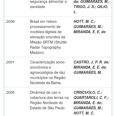
segurança alimentar e
da
;
GUIMARÃES, M.
;
sanidade.
TRIGO, J. S.
;
GILIO,
L.
2006
Brasil em relevo:
HOTT, M. C.
;
processamento de
GUIMARÃES, M.
;
modelos digitais de
MIRANDA, E. E. de
elevação oriundos da
Missão SRTM (Shuttle
Radar Topography
Mission).
2001
Caracterização sócio-
CASTRO, J. P. R. de
;
econômica e
MIRANDA, E. E. de
;
agroecológica de dez
GUIMARÃES, M.
municípios na Região
Nordeste da Bahia.
2005
Dinâmica de uso e
CRISCUOLO, C.
;
cobertura das terras na
QUARTAROLI, C. F.
;
Região Nordeste do
MIRANDA, E. de
;
Estado de São Paulo.
GUIMARÃES, M.
;
HOTT, M. C.