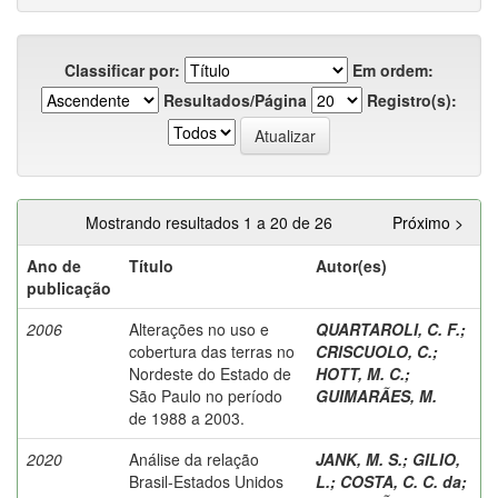
Classificar por:
Em ordem:
Resultados/Página
Registro(s):
Mostrando resultados 1 a 20 de 26
Próximo >
Ano de
Título
Autor(es)
publicação
2006
Alterações no uso e
QUARTAROLI, C. F.
;
cobertura das terras no
CRISCUOLO, C.
;
Nordeste do Estado de
HOTT, M. C.
;
São Paulo no período
GUIMARÃES, M.
de 1988 a 2003.
2020
Análise da relação
JANK, M. S.
;
GILIO,
Brasil-Estados Unidos
L.
;
COSTA, C. C. da
;