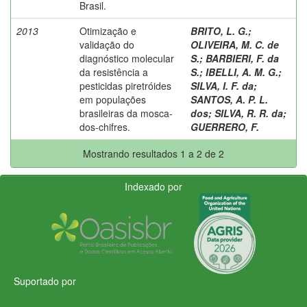
Brasil.
2013
Otimização e
BRITO, L. G.
;
validação do
OLIVEIRA, M. C. de
diagnóstico molecular
S.
;
BARBIERI, F. da
da resistência a
S.
;
IBELLI, A. M. G.
;
pesticidas piretróides
SILVA, I. F. da
;
em populações
SANTOS, A. P. L.
brasileiras da mosca-
dos
;
SILVA, R. R. da
;
dos-chifres.
GUERRERO, F.
Mostrando resultados 1 a 2 de 2
Indexado por
Suportado por