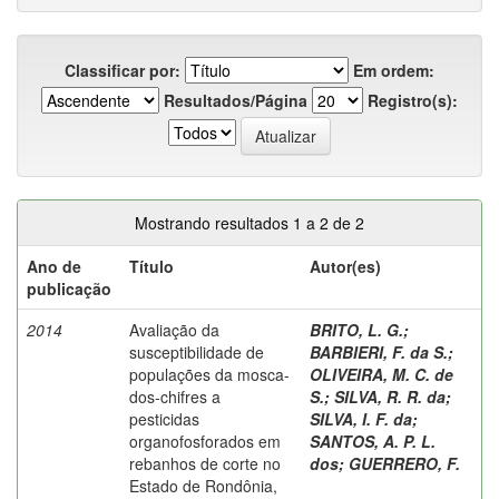
Classificar por:
Em ordem:
Resultados/Página
Registro(s):
Mostrando resultados 1 a 2 de 2
Ano de
Título
Autor(es)
publicação
2014
Avaliação da
BRITO, L. G.
;
susceptibilidade de
BARBIERI, F. da S.
;
populações da mosca-
OLIVEIRA, M. C. de
dos-chifres a
S.
;
SILVA, R. R. da
;
pesticidas
SILVA, I. F. da
;
organofosforados em
SANTOS, A. P. L.
rebanhos de corte no
dos
;
GUERRERO, F.
Estado de Rondônia,