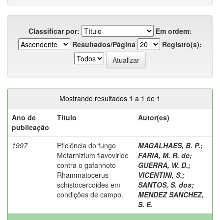
Classificar por:
Em ordem:
Resultados/Página
Registro(s):
Mostrando resultados 1 a 1 de 1
Ano de
Título
Autor(es)
publicação
1997
Eficiência do fungo
MAGALHAES, B. P.
;
Metarhizium flavoviride
FARIA, M. R. de
;
contra o gafanhoto
GUERRA, W. D.
;
Rhammatocerus
VICENTINI, S.
;
schistocercoides em
SANTOS, S. dos
;
condições de campo.
MENDEZ SANCHEZ,
S. E.