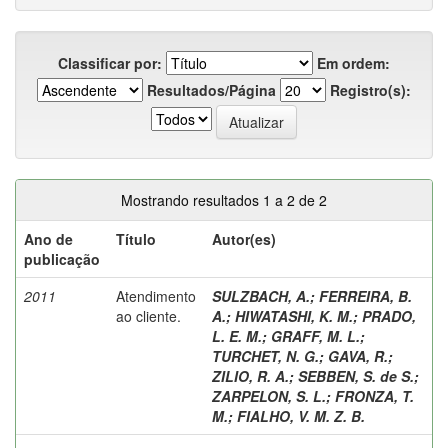
Classificar por:
Em ordem:
Resultados/Página
Registro(s):
Mostrando resultados 1 a 2 de 2
Ano de
Título
Autor(es)
publicação
2011
Atendimento
SULZBACH, A.
;
FERREIRA, B.
ao cliente.
A.
;
HIWATASHI, K. M.
;
PRADO,
L. E. M.
;
GRAFF, M. L.
;
TURCHET, N. G.
;
GAVA, R.
;
ZILIO, R. A.
;
SEBBEN, S. de S.
;
ZARPELON, S. L.
;
FRONZA, T.
M.
;
FIALHO, V. M. Z. B.