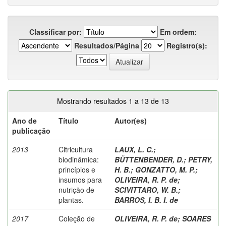
Classificar por:
Em ordem:
Resultados/Página
Registro(s):
Mostrando resultados 1 a 13 de 13
Ano de
Título
Autor(es)
publicação
2013
Citricultura
LAUX, L. C.
;
biodinâmica:
BÜTTENBENDER, D.
;
PETRY,
princípios e
H. B.
;
GONZATTO, M. P.
;
insumos para
OLIVEIRA, R. P. de
;
nutrição de
SCIVITTARO, W. B.
;
plantas.
BARROS, I. B. I. de
2017
Coleção de
OLIVEIRA, R. P. de
;
SOARES