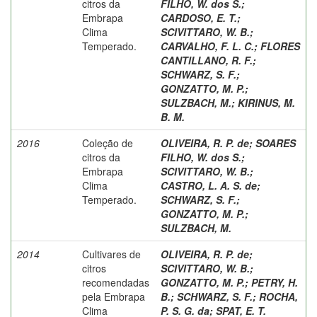
citros da
FILHO, W. dos S.
;
Embrapa
CARDOSO, E. T.
;
Clima
SCIVITTARO, W. B.
;
Temperado.
CARVALHO, F. L. C.
;
FLORES
CANTILLANO, R. F.
;
SCHWARZ, S. F.
;
GONZATTO, M. P.
;
SULZBACH, M.
;
KIRINUS, M.
B. M.
2016
Coleção de
OLIVEIRA, R. P. de
;
SOARES
citros da
FILHO, W. dos S.
;
Embrapa
SCIVITTARO, W. B.
;
Clima
CASTRO, L. A. S. de
;
Temperado.
SCHWARZ, S. F.
;
GONZATTO, M. P.
;
SULZBACH, M.
2014
Cultivares de
OLIVEIRA, R. P. de
;
citros
SCIVITTARO, W. B.
;
recomendadas
GONZATTO, M. P.
;
PETRY, H.
pela Embrapa
B.
;
SCHWARZ, S. F.
;
ROCHA,
Clima
P. S. G. da
;
SPAT, E. T.