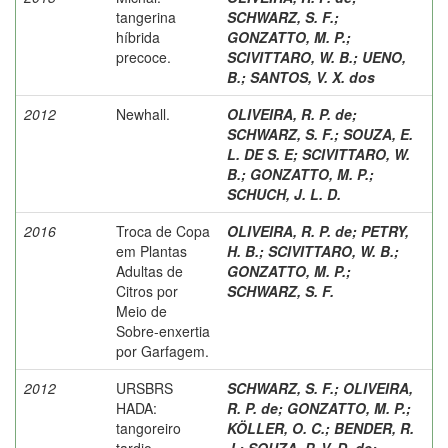
tangerina
SCHWARZ, S. F.
;
híbrida
GONZATTO, M. P.
;
precoce.
SCIVITTARO, W. B.
;
UENO,
B.
;
SANTOS, V. X. dos
2012
Newhall.
OLIVEIRA, R. P. de
;
SCHWARZ, S. F.
;
SOUZA, E.
L. DE S. E
;
SCIVITTARO, W.
B.
;
GONZATTO, M. P.
;
SCHUCH, J. L. D.
2016
Troca de Copa
OLIVEIRA, R. P. de
;
PETRY,
em Plantas
H. B.
;
SCIVITTARO, W. B.
;
Adultas de
GONZATTO, M. P.
;
Citros por
SCHWARZ, S. F.
Meio de
Sobre-enxertia
por Garfagem.
2012
URSBRS
SCHWARZ, S. F.
;
OLIVEIRA,
HADA:
R. P. de
;
GONZATTO, M. P.
;
tangoreiro
KÖLLER, O. C.
;
BENDER, R.
tardio
J.
;
SOUZA, P. V. D. de
;