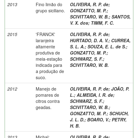
2013
Fino limão do
OLIVEIRA, R. P. de
;
grupo siciliano.
GONZATTO, M. P.
;
SCIVITTARO, W. B.
;
SANTOS,
V. X. dos
;
TIMM, F. C.
2015
'FRANCK'
OLIVEIRA, R. P. de
;
laranjeira
HURTADO, D. A. V.
;
CURREA,
altamente
S. L. A.
;
SOUZA, E. L. de S.
;
produtiva de
GONZATTO, M. P.
;
meia-estação
SCHWARZ, S. F.
;
indicada para
SCIVITTARO, W. B.
a produção de
suco.
2012
Manejo de
OLIVEIRA, R. P. de
;
JOÃO, P.
pomares de
L.
;
ALMEIDA, I. R. de
;
citros contra
SCHWARZ, S. F.
;
geadas.
SCIVITTARO, W. B.
;
GONZATTO, M. P.
;
SCHUCH,
J. L. D.
;
BOARO, V.
;
PETRY,
H. B.
2013
Michal:
OLIVEIRA, R. P. de
;