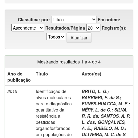
Classificar por:
Em ordem:
Resultados/Página
Registro(s):
Mostrando resultados 1 a 4 de 4
Ano de
Título
Autor(es)
publicação
2015
Identificação de
BRITO, L. G.
;
alvos moleculares
BARBIERI, F. da S.
;
para o diagnóstico
FUNES-HUACCA, M. E.
;
quantitativo da
NÉRY, L. de O.
;
SILVA,
resistência a
R. R. da
;
SANTOS, A. P.
pesticidas
L. dos
;
GONÇALVES,
organofosforados
A. E.
;
RABELO, M. D.
;
em populações do
OLIVEIRA, M. C. de S.