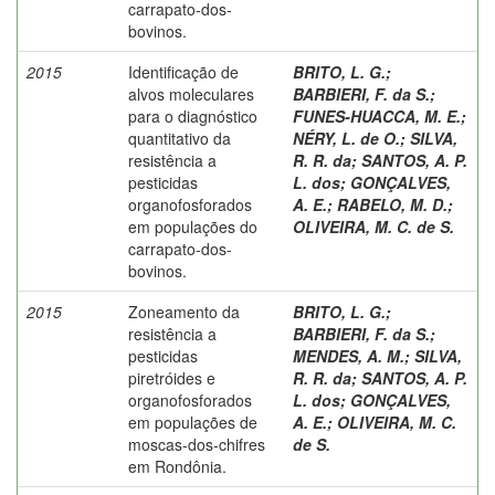
carrapato-dos-
bovinos.
2015
Identificação de
BRITO, L. G.
;
alvos moleculares
BARBIERI, F. da S.
;
para o diagnóstico
FUNES-HUACCA, M. E.
;
quantitativo da
NÉRY, L. de O.
;
SILVA,
resistência a
R. R. da
;
SANTOS, A. P.
pesticidas
L. dos
;
GONÇALVES,
organofosforados
A. E.
;
RABELO, M. D.
;
em populações do
OLIVEIRA, M. C. de S.
carrapato-dos-
bovinos.
2015
Zoneamento da
BRITO, L. G.
;
resistência a
BARBIERI, F. da S.
;
pesticidas
MENDES, A. M.
;
SILVA,
piretróides e
R. R. da
;
SANTOS, A. P.
organofosforados
L. dos
;
GONÇALVES,
em populações de
A. E.
;
OLIVEIRA, M. C.
moscas-dos-chifres
de S.
em Rondônia.