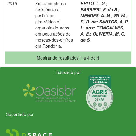
2015
Zoneamento da
BRITO, L. G.
;
resistência a
BARBIERI, F. da S.
;
pesticidas
MENDES, A. M.
;
SILVA,
piretróides e
R. R. da
;
SANTOS, A. P.
organofosforados
L. dos
;
GONÇALVES,
em populações de
A. E.
;
OLIVEIRA, M. C.
moscas-dos-chifres
de S.
em Rondônia.
Mostrando resultados 1 a 4 de 4
Indexado por
Suportado por