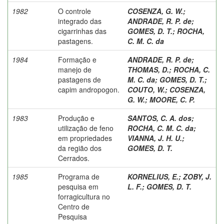
1982
O controle
COSENZA, G. W.
;
integrado das
ANDRADE, R. P. de
;
cigarrinhas das
GOMES, D. T.
;
ROCHA,
pastagens.
C. M. C. da
1984
Formação e
ANDRADE, R. P. de
;
manejo de
THOMAS, D.
;
ROCHA, C.
pastagens de
M. C. da
;
GOMES, D. T.
;
capim andropogon.
COUTO, W.
;
COSENZA,
G. W.
;
MOORE, C. P.
1983
Produção e
SANTOS, C. A. dos
;
utilização de feno
ROCHA, C. M. C. da
;
em propriedades
VIANNA, J. H. U.
;
da região dos
GOMES, D. T.
Cerrados.
1985
Programa de
KORNELIUS, E.
;
ZOBY, J.
pesquisa em
L. F.
;
GOMES, D. T.
forragicultura no
Centro de
Pesquisa