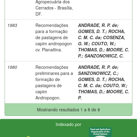
Agropecuária dos
Cerrados - Brasília,
DF.
1983
Recomendações
ANDRADE, R. P. de
;
para a formação
GOMES, D. T.
;
ROCHA,
de pastagens de
C. M. C. da
;
COSENZA,
capim andropogon
G. W.
;
COUTO, W.
;
cv. Planaltina.
THOMAS, D.
;
MOORE, C.
P.
;
SANZONOWICZ, C.
1980
Recomendações
ANDRADE, R. P. de
;
preliminares para a
SANZONOWICZ, C.
;
formação de
GOMES, D. T.
;
ROCHA,
pastagens de
C. M. C. da
;
COUTO, W.
;
capim
THOMAS, D.
;
MOORE, C.
Andropogon.
P.
Mostrando resultados 1 a 8 de 8
Indexado por