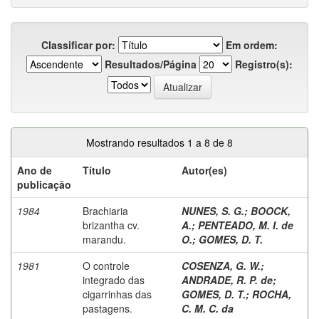
Classificar por:
Em ordem:
Resultados/Página
Registro(s):
Mostrando resultados 1 a 8 de 8
Ano de
Título
Autor(es)
publicação
1984
Brachiaria
NUNES, S. G.
;
BOOCK,
brizantha cv.
A.
;
PENTEADO, M. I. de
marandu.
O.
;
GOMES, D. T.
1981
O controle
COSENZA, G. W.
;
integrado das
ANDRADE, R. P. de
;
cigarrinhas das
GOMES, D. T.
;
ROCHA,
pastagens.
C. M. C. da