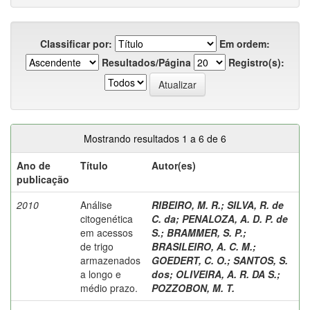
Classificar por:
Em ordem:
Resultados/Página
Registro(s):
Mostrando resultados 1 a 6 de 6
Ano de
Título
Autor(es)
publicação
2010
Análise
RIBEIRO, M. R.
;
SILVA, R. de
citogenética
C. da
;
PENALOZA, A. D. P. de
em acessos
S.
;
BRAMMER, S. P.
;
de trigo
BRASILEIRO, A. C. M.
;
armazenados
GOEDERT, C. O.
;
SANTOS, S.
a longo e
dos
;
OLIVEIRA, A. R. DA S.
;
médio prazo.
POZZOBON, M. T.