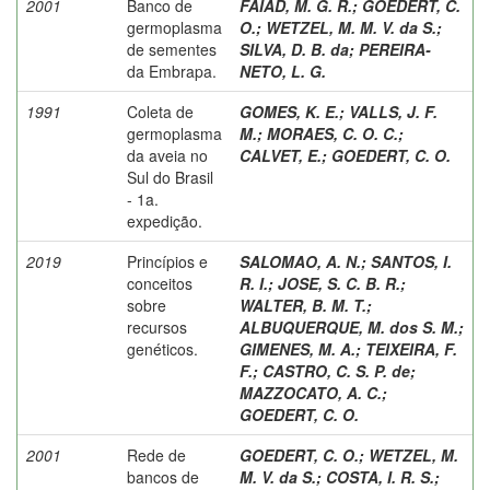
2001
Banco de
FAIAD, M. G. R.
;
GOEDERT, C.
germoplasma
O.
;
WETZEL, M. M. V. da S.
;
de sementes
SILVA, D. B. da
;
PEREIRA-
da Embrapa.
NETO, L. G.
1991
Coleta de
GOMES, K. E.
;
VALLS, J. F.
germoplasma
M.
;
MORAES, C. O. C.
;
da aveia no
CALVET, E.
;
GOEDERT, C. O.
Sul do Brasil
- 1a.
expedição.
2019
Princípios e
SALOMAO, A. N.
;
SANTOS, I.
conceitos
R. I.
;
JOSE, S. C. B. R.
;
sobre
WALTER, B. M. T.
;
recursos
ALBUQUERQUE, M. dos S. M.
;
genéticos.
GIMENES, M. A.
;
TEIXEIRA, F.
F.
;
CASTRO, C. S. P. de
;
MAZZOCATO, A. C.
;
GOEDERT, C. O.
2001
Rede de
GOEDERT, C. O.
;
WETZEL, M.
bancos de
M. V. da S.
;
COSTA, I. R. S.
;