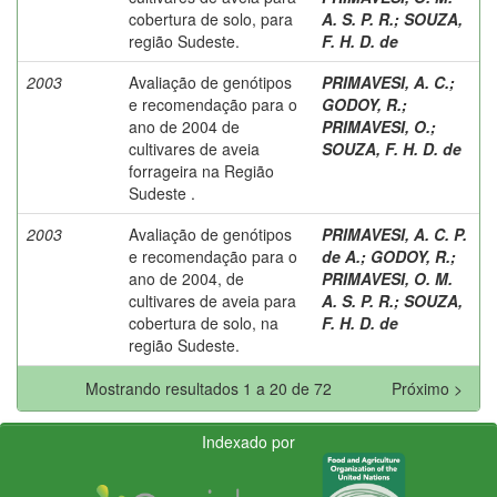
cobertura de solo, para
A. S. P. R.
;
SOUZA,
região Sudeste.
F. H. D. de
2003
Avaliação de genótipos
PRIMAVESI, A. C.
;
e recomendação para o
GODOY, R.
;
ano de 2004 de
PRIMAVESI, O.
;
cultivares de aveia
SOUZA, F. H. D. de
forrageira na Região
Sudeste .
2003
Avaliação de genótipos
PRIMAVESI, A. C. P.
e recomendação para o
de A.
;
GODOY, R.
;
ano de 2004, de
PRIMAVESI, O. M.
cultivares de aveia para
A. S. P. R.
;
SOUZA,
cobertura de solo, na
F. H. D. de
região Sudeste.
Mostrando resultados 1 a 20 de 72
Próximo >
Indexado por