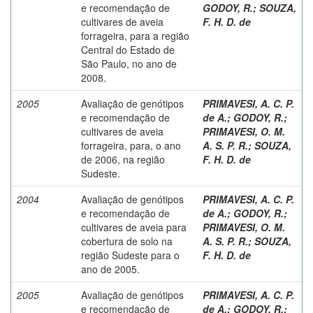
e recomendação de
GODOY, R.
;
SOUZA,
cultivares de aveia
F. H. D. de
forrageira, para a região
Central do Estado de
São Paulo, no ano de
2008.
2005
Avaliação de genótipos
PRIMAVESI, A. C. P.
e recomendação de
de A.
;
GODOY, R.
;
cultivares de aveia
PRIMAVESI, O. M.
forrageira, para, o ano
A. S. P. R.
;
SOUZA,
de 2006, na região
F. H. D. de
Sudeste.
2004
Avaliação de genótipos
PRIMAVESI, A. C. P.
e recomendação de
de A.
;
GODOY, R.
;
cultivares de aveia para
PRIMAVESI, O. M.
cobertura de solo na
A. S. P. R.
;
SOUZA,
região Sudeste para o
F. H. D. de
ano de 2005.
2005
Avaliação de genótipos
PRIMAVESI, A. C. P.
e recomendação de
de A.
;
GODOY, R.
;