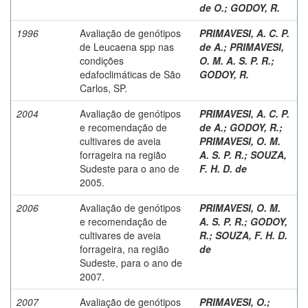
de O.
;
GODOY, R.
1996
Avaliação de genótipos
PRIMAVESI, A. C. P.
de Leucaena spp nas
de A.
;
PRIMAVESI,
condições
O. M. A. S. P. R.
;
edafoclimáticas de São
GODOY, R.
Carlos, SP.
2004
Avaliação de genótipos
PRIMAVESI, A. C. P.
e recomendação de
de A.
;
GODOY, R.
;
cultivares de aveia
PRIMAVESI, O. M.
forrageira na região
A. S. P. R.
;
SOUZA,
Sudeste para o ano de
F. H. D. de
2005.
2006
Avaliação de genótipos
PRIMAVESI, O. M.
e recomendação de
A. S. P. R.
;
GODOY,
cultivares de aveia
R.
;
SOUZA, F. H. D.
forrageira, na região
de
Sudeste, para o ano de
2007.
2007
Avaliação de genótipos
PRIMAVESI, O.
;