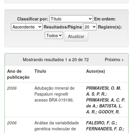
Classificar por:
Em ordem:
Resultados/Página
Registro(s):
Mostrando resultados 1 a 20 de 72
Próximo >
Ano de
Título
Autor(es)
publicação
2006
Adubação mineral de
PRIMAVESI, O. M.
Paspalum regnelli
A. S. P. R.
;
acesso BRA 019186.
PRIMAVESI, A. C. P.
de A.
;
BATISTA, L.
A. R.
;
GODOY, R.
2006
Análise da variabilidade
FALEIRO, F. G.
;
genética molecular de
FERNANDES, F. D.
;