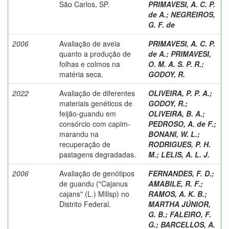
São Carlos, SP.
PRIMAVESI, A. C. P.
de A.
;
NEGREIROS,
G. F. de
2006
Avaliação de aveia
PRIMAVESI, A. C. P.
quanto a produção de
de A.
;
PRIMAVESI,
folhas e colmos na
O. M. A. S. P. R.
;
matéria seca.
GODOY, R.
2022
Avaliação de diferentes
OLIVEIRA, P. P. A.
;
materiais genéticos de
GODOY, R.
;
feijão-guandu em
OLIVEIRA, B. A.
;
consórcio com capim-
PEDROSO, A. de F.
;
marandu na
BONANI, W. L.
;
recuperação de
RODRIGUES, P. H.
pastagens degradadas.
M.
;
LELIS, A. L. J.
2006
Avaliação de genótipos
FERNANDES, F. D.
;
de guandu ("Cajanus
AMABILE, R. F.
;
cajans" (L.) Millsp) no
RAMOS, A. K. B.
;
Distrito Federal.
MARTHA JÚNIOR,
G. B.
;
FALEIRO, F.
G.
;
BARCELLOS, A.