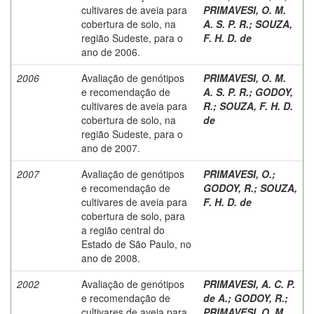
cultivares de aveia para
PRIMAVESI, O. M.
cobertura de solo, na
A. S. P. R.
;
SOUZA,
região Sudeste, para o
F. H. D. de
ano de 2006.
2006
Avaliação de genótipos
PRIMAVESI, O. M.
e recomendação de
A. S. P. R.
;
GODOY,
cultivares de aveia para
R.
;
SOUZA, F. H. D.
cobertura de solo, na
de
região Sudeste, para o
ano de 2007.
2007
Avaliação de genótipos
PRIMAVESI, O.
;
e recomendação de
GODOY, R.
;
SOUZA,
cultivares de aveia para
F. H. D. de
cobertura de solo, para
a região central do
Estado de São Paulo, no
ano de 2008.
2002
Avaliação de genótipos
PRIMAVESI, A. C. P.
e recomendação de
de A.
;
GODOY, R.
;
cultivares de aveia para
PRIMAVESI, O. M.