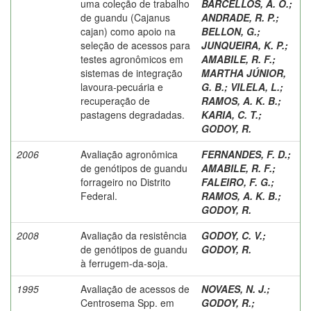
uma coleção de trabalho
BARCELLOS, A. O.
;
de guandu (Cajanus
ANDRADE, R. P.
;
cajan) como apoio na
BELLON, G.
;
seleção de acessos para
JUNQUEIRA, K. P.
;
testes agronômicos em
AMABILE, R. F.
;
sistemas de integração
MARTHA JÚNIOR,
lavoura-pecuária e
G. B.
;
VILELA, L.
;
recuperação de
RAMOS, A. K. B.
;
pastagens degradadas.
KARIA, C. T.
;
GODOY, R.
2006
Avaliação agronômica
FERNANDES, F. D.
;
de genótipos de guandu
AMABILE, R. F.
;
forrageiro no Distrito
FALEIRO, F. G.
;
Federal.
RAMOS, A. K. B.
;
GODOY, R.
2008
Avaliação da resistência
GODOY, C. V.
;
de genótipos de guandu
GODOY, R.
à ferrugem-da-soja.
1995
Avaliação de acessos de
NOVAES, N. J.
;
Centrosema Spp. em
GODOY, R.
;