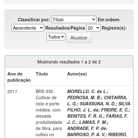
Classificar por:
Em ordem:
Resultados/Página
Registro(s):
Mostrando resultados 1 a 2 de 2
Ano de
Título
Autor(es)
publicação
2011
BRS 335:
MORELLO, C. de L.
;
Cultivar de
PEDROSA, M. B.
;
CHITARRA,
ciclo e porte
L. G.
;
SUASSUNA, N. D.
;
SILVA
médios, com
FILHO, J. L. da
;
FREIRE, E. C.
;
elevada
BENITES, F. R. G.
;
FARIAS, F.
produtividade
J. C.
;
LAMAS, F. M.
;
de fibra, para
ANDRADE, F. P. de
;
cultivo no
BARROSO, P. A. V.
;
RIBEIRO,