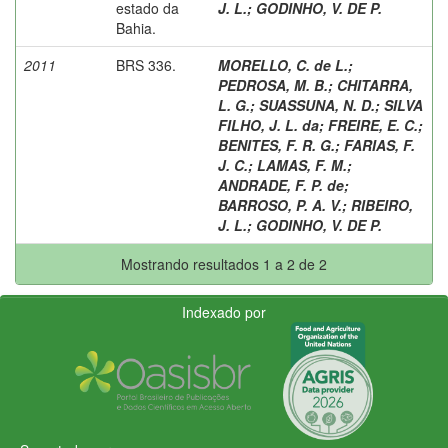
estado da
J. L.
;
GODINHO, V. DE P.
Bahia.
2011
BRS 336.
MORELLO, C. de L.
;
PEDROSA, M. B.
;
CHITARRA,
L. G.
;
SUASSUNA, N. D.
;
SILVA
FILHO, J. L. da
;
FREIRE, E. C.
;
BENITES, F. R. G.
;
FARIAS, F.
J. C.
;
LAMAS, F. M.
;
ANDRADE, F. P. de
;
BARROSO, P. A. V.
;
RIBEIRO,
J. L.
;
GODINHO, V. DE P.
Mostrando resultados 1 a 2 de 2
Indexado por