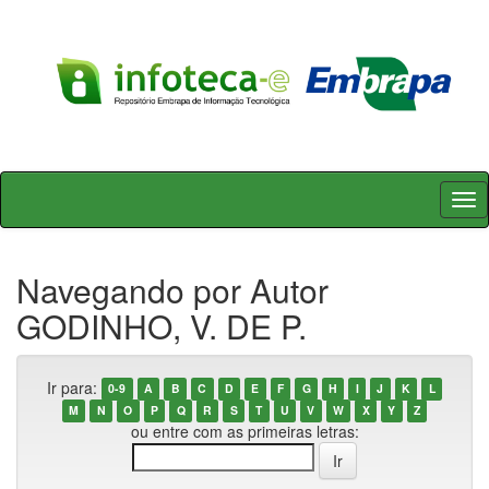
Skip
navigation
Navegando por Autor
GODINHO, V. DE P.
Ir para:
0-9
A
B
C
D
E
F
G
H
I
J
K
L
M
N
O
P
Q
R
S
T
U
V
W
X
Y
Z
ou entre com as primeiras letras: