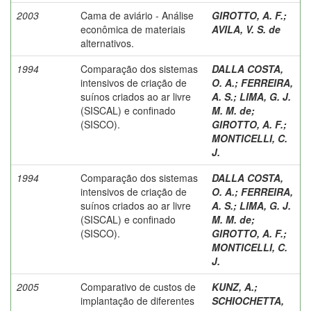
2003
Cama de aviário - Análise
GIROTTO, A. F.
;
econômica de materiais
AVILA, V. S. de
alternativos.
1994
Comparação dos sistemas
DALLA COSTA,
intensivos de criação de
O. A.
;
FERREIRA,
suínos criados ao ar livre
A. S.
;
LIMA, G. J.
(SISCAL) e confinado
M. M. de
;
(SISCO).
GIROTTO, A. F.
;
MONTICELLI, C.
J.
1994
Comparação dos sistemas
DALLA COSTA,
intensivos de criação de
O. A.
;
FERREIRA,
suínos criados ao ar livre
A. S.
;
LIMA, G. J.
(SISCAL) e confinado
M. M. de
;
(SISCO).
GIROTTO, A. F.
;
MONTICELLI, C.
J.
2005
Comparativo de custos de
KUNZ, A.
;
implantação de diferentes
SCHIOCHETTA,