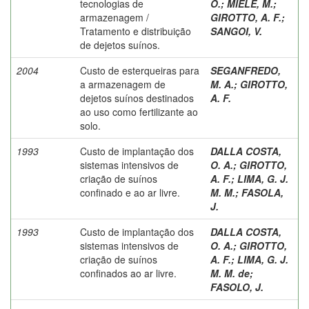
tecnologias de
O.
;
MIELE, M.
;
armazenagem /
GIROTTO, A. F.
;
Tratamento e distribuição
SANGOI, V.
de dejetos suínos.
2004
Custo de esterqueiras para
SEGANFREDO,
a armazenagem de
M. A.
;
GIROTTO,
dejetos suínos destinados
A. F.
ao uso como fertilizante ao
solo.
1993
Custo de implantação dos
DALLA COSTA,
sistemas intensivos de
O. A.
;
GIROTTO,
criação de suínos
A. F.
;
LIMA, G. J.
confinado e ao ar livre.
M. M.
;
FASOLA,
J.
1993
Custo de implantação dos
DALLA COSTA,
sistemas intensivos de
O. A.
;
GIROTTO,
criação de suínos
A. F.
;
LIMA, G. J.
confinados ao ar livre.
M. M. de
;
FASOLO, J.