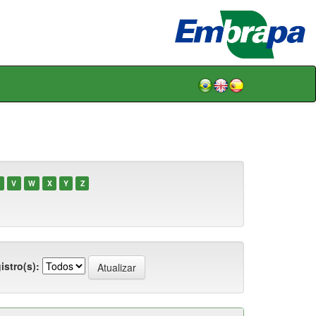
V
W
X
Y
Z
istro(s):