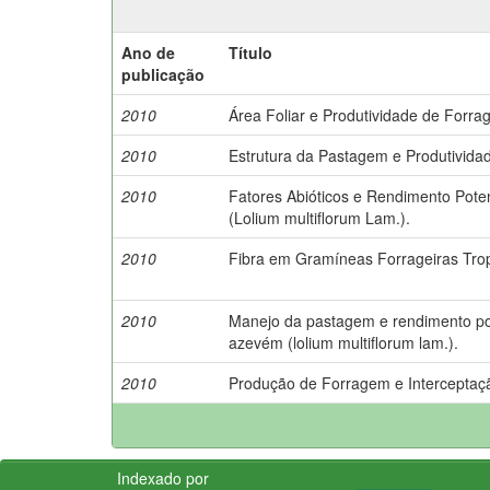
Ano de
Título
publicação
2010
Área Foliar e Produtividade de Forra
2010
Estrutura da Pastagem e Produtivida
2010
Fatores Abióticos e Rendimento Pote
(Lolium multiflorum Lam.).
2010
Fibra em Gramíneas Forrageiras Trop
2010
Manejo da pastagem e rendimento po
azevém (lolium multiflorum lam.).
2010
Produção de Forragem e Interceptaç
Indexado por