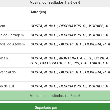
Mostrando resultados 1 a 6 de 6
Autor(es)
gem.
COSTA, N. de L.
;
DESCHAMPS, C.
;
MORAES, A. 
de de Forragem.
COSTA, N. de L.
;
DESCHAMPS, C.
;
MORAES, A. 
ncial do Azevém
COSTA, N. de L.
;
GIOSTRI, A. F.
;
OLIVEIRA, R. A
icais.
COSTA, N. de L.
;
MONTEIRO, A. L. G.
;
SILVA, A. 
S. S.
;
BALDISSERA, T. C.
;
PIN, E A.
;
GAIDA, E R.
tencial do
COSTA, N. de L.
;
GIOSTRI, A. F.
;
OLIVEIRA, R. A
ão de Luz.
COSTA, N. de L.
;
DESCHAMPS, C.
;
MORAES, A. 
Mostrando resultados 1 a 6 de 6
Suportado por