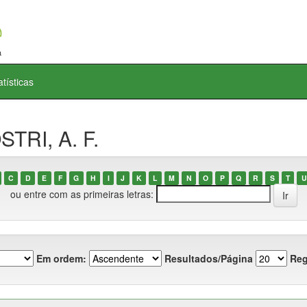
atísticas
TRI, A. F.
C
D
E
F
G
H
I
J
K
L
M
N
O
P
Q
R
S
T
U
ou entre com as primeiras letras:
Em ordem:
Resultados/Página
Reg