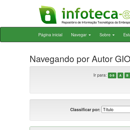
Skip
Página inicial
Navegar
Sobre
Est
navigation
Navegando por Autor GIOS
Ir para:
0-9
A
B
Classificar por: