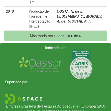
lam.).
2010
Produção de
COSTA, N. de L.
;
Forragem e
DESCHAMPS, C.
;
MORAES,
Interceptação
A. de
;
GIOSTRI, A. F.
de Luz.
Mostrando resultados 1 a 6 de 6
Indexado por
Suportado por
Empresa Brasileira de Pesquisa Agropecuária - Embrapa
SAC:
https://www.embrapa.br/fale-conosco