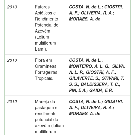
2010
Fatores
COSTA, N. de L.
;
GIOSTRI,
Abióticos e
A. F.
;
OLIVEIRA, R. A.
;
Rendimento
MORAES. A. de
Potencial do
Azevém
(Lolium
multiflorum
Lam.).
2010
Fibra em
COSTA, N. de L.
;
Gramíneas
MONTEIRO, A. L. G.
;
SILVA,
Forrageiras
A. L. P.
;
GIOSTRI, A. F.
;
Tropicais.
GILAVERTE, S.
;
STIVARI, T.
S. S.
;
BALDISSERA, T. C.
;
PIN, E A.
;
GAIDA, E R.
2010
Manejo da
COSTA, N. de L.
;
GIOSTRI,
pastagem e
A. F.
;
OLIVEIRA, R. A.
;
rendimento
MORAES. A. de
potencial do
azevém (lolium
multiflorum