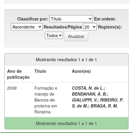
Classificar por:
Em ordem:
Resultados/Página
Registro(s):
Mostrando resultados 1 a 1 de 1
Ano de
Título
Autor(es)
publicação
2008
Formação e
COSTA, N. de L.
;
manejo de
BENDAHAN, A. B.
;
Bancos-de-
GIALUPPI, V.
;
RIBEIRO, P.
proteína em
S. de M.
;
BRAGA, R. M.
Roraima.
Mostrando resultados 1 a 1 de 1