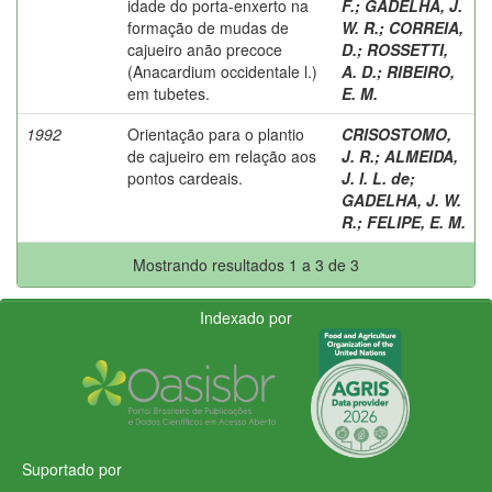
idade do porta-enxerto na
F.
;
GADELHA, J.
formação de mudas de
W. R.
;
CORREIA,
cajueiro anão precoce
D.
;
ROSSETTI,
(Anacardium occidentale l.)
A. D.
;
RIBEIRO,
em tubetes.
E. M.
1992
Orientação para o plantio
CRISOSTOMO,
de cajueiro em relação aos
J. R.
;
ALMEIDA,
pontos cardeais.
J. I. L. de
;
GADELHA, J. W.
R.
;
FELIPE, E. M.
Mostrando resultados 1 a 3 de 3
Indexado por
Suportado por