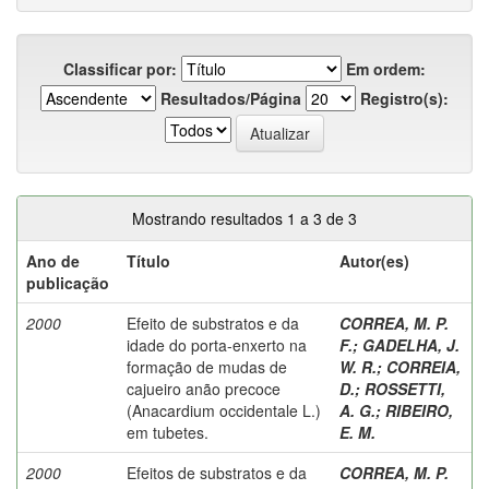
Classificar por:
Em ordem:
Resultados/Página
Registro(s):
Mostrando resultados 1 a 3 de 3
Ano de
Título
Autor(es)
publicação
2000
Efeito de substratos e da
CORREA, M. P.
idade do porta-enxerto na
F.
;
GADELHA, J.
formação de mudas de
W. R.
;
CORREIA,
cajueiro anão precoce
D.
;
ROSSETTI,
(Anacardium occidentale L.)
A. G.
;
RIBEIRO,
em tubetes.
E. M.
2000
Efeitos de substratos e da
CORREA, M. P.