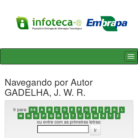
Skip
navigation
Navegando por Autor
GADELHA, J. W. R.
Ir para:
0-9
A
B
C
D
E
F
G
H
I
J
K
L
M
N
O
P
Q
R
S
T
U
V
W
X
Y
Z
ou entre com as primeiras letras: