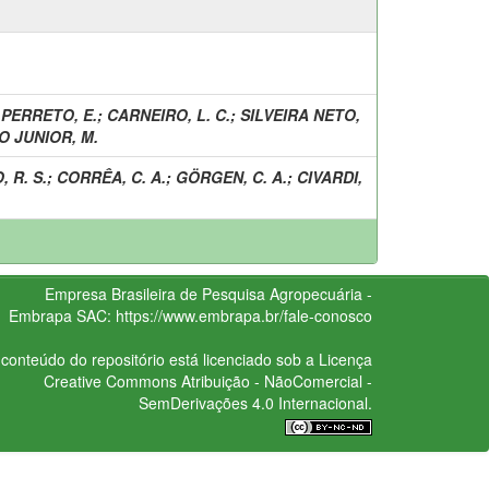
;
PERRETO, E.
;
CARNEIRO, L. C.
;
SILVEIRA NETO,
O JUNIOR, M.
 R. S.
;
CORRÊA, C. A.
;
GÖRGEN, C. A.
;
CIVARDI,
Empresa Brasileira de Pesquisa Agropecuária -
Embrapa
SAC:
https://www.embrapa.br/fale-conosco
conteúdo do repositório está licenciado sob a Licença
Creative Commons
Atribuição - NãoComercial -
SemDerivações 4.0 Internacional.