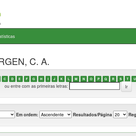
atísticas
RGEN, C. A.
C
D
E
F
G
H
I
J
K
L
M
N
O
P
Q
R
S
T
U
ou entre com as primeiras letras:
Em ordem:
Resultados/Página
Reg