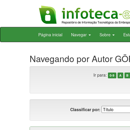
Skip
Página inicial
Navegar
Sobre
Est
navigation
Navegando por Autor GÖ
Ir para:
0-9
A
B
Classificar por: