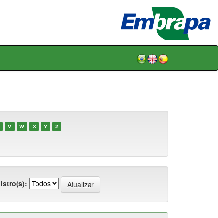
V
W
X
Y
Z
istro(s):