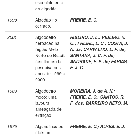
especialmente
de algodão.
1998
Algodão no
FREIRE, E. C.
cerrado.
2001
Algodoeiro
RIBEIRO, J. L.
;
RIBEIRO, V.
herbáceo na
Q.
;
FREIRE, E. C.
;
COSTA, J.
região Meio-
N. da
;
CARVALHO, L. P. de
;
Norte do Brasil:
SANTANA, J. C. F. de
;
resultados de
ANDRADE, F. P. de
;
FARIAS,
pesquisa nos
F. J. C.
anos de 1999 e
2000.
1989
Algodoeiro
MOREIRA, J. de A. N.
;
mocó: uma
FREIRE, E. C.
;
SANTOS, R.
lavoura
F. dos
;
BARREIRO NETO, M.
ameaçada de
extinção.
1975
Alguns insetos
FREIRE, E. C.
;
ALVES, E. J.
úteis ao