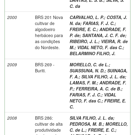
C. da
2000
BRS 201 Nova
CARVALHO, L. P.
;
COSTA, J.
cultivar de
N. da
;
FARIAS, F. J. C.
;
algodoeiro
FREIRE, E. C.
;
ANDRADE, F.
herbáceo para
P. de
;
SANTANA, J. C. F. de
;
as condições
RIBEIRO, J. L.
;
VIEIRA, R. de
do Nordeste.
M.
;
VIDAL NETO, F. das C.
;
BELARMINO FILHO, J.
2009
BRS 269 -
MORELLO, C. de L.
;
Buriti.
SUASSUNA, N. D.
;
SUINAGA,
F. A.
;
SILVA FILHO, J. L. da
;
LAMAS, F. M.
;
ANDRADE, F.
P.
;
FERREIRA, A. C. de B.
;
FARIAS, F. J. C.
;
VIDAL
NETO, F. das C.
;
FREIRE, E.
C.
2008
BRS 286:
SILVA FILHO, J. L. da
;
cultivar de alta
PEDROSA, M. B.
;
MORELLO,
produtividade
C. de L.
;
FREIRE, E. C.
;