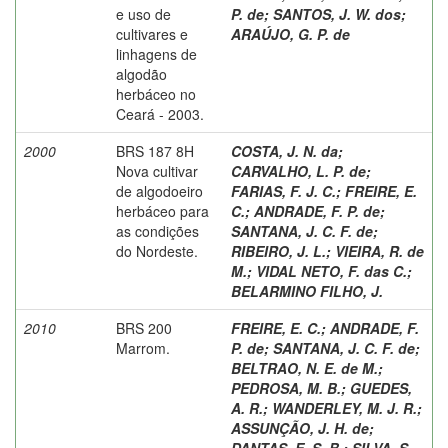
e uso de
P. de
;
SANTOS, J. W. dos
;
cultivares e
ARAÚJO, G. P. de
linhagens de
algodão
herbáceo no
Ceará - 2003.
2000
BRS 187 8H
COSTA, J. N. da
;
Nova cultivar
CARVALHO, L. P. de
;
de algodoeiro
FARIAS, F. J. C.
;
FREIRE, E.
herbáceo para
C.
;
ANDRADE, F. P. de
;
as condições
SANTANA, J. C. F. de
;
do Nordeste.
RIBEIRO, J. L.
;
VIEIRA, R. de
M.
;
VIDAL NETO, F. das C.
;
BELARMINO FILHO, J.
2010
BRS 200
FREIRE, E. C.
;
ANDRADE, F.
Marrom.
P. de
;
SANTANA, J. C. F. de
;
BELTRAO, N. E. de M.
;
PEDROSA, M. B.
;
GUEDES,
A. R.
;
WANDERLEY, M. J. R.
;
ASSUNÇÃO, J. H. de
;
DANTAS, E. S. B.
;
SILVA, S.