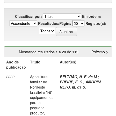
Classificar por:
Em ordem:
Resultados/Página
Registro(s):
Mostrando resultados 1 a 20 de 119
Próximo >
Ano de
Título
Autor(es)
publicação
2000
Agricultura
BELTRÃO, N. E. de M.
;
familiar no
FREIRE, E. C.
;
AMORIM
Nordeste
NETO, M. da S.
brasileiro "kit"
equipamentos
para o
pequeno
produtor,