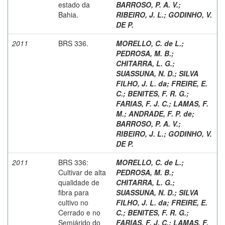
estado da
BARROSO, P. A. V.
;
Bahia.
RIBEIRO, J. L.
;
GODINHO, V.
DE P.
2011
BRS 336.
MORELLO, C. de L.
;
PEDROSA, M. B.
;
CHITARRA, L. G.
;
SUASSUNA, N. D.
;
SILVA
FILHO, J. L. da
;
FREIRE, E.
C.
;
BENITES, F. R. G.
;
FARIAS, F. J. C.
;
LAMAS, F.
M.
;
ANDRADE, F. P. de
;
BARROSO, P. A. V.
;
RIBEIRO, J. L.
;
GODINHO, V.
DE P.
2011
BRS 336:
MORELLO, C. de L.
;
Cultivar de alta
PEDROSA, M. B.
;
qualidade de
CHITARRA, L. G.
;
fibra para
SUASSUNA, N. D.
;
SILVA
cultivo no
FILHO, J. L. da
;
FREIRE, E.
Cerrado e no
C.
;
BENITES, F. R. G.
;
Semiárido do
FARIAS, F. J. C.
;
LAMAS, F.