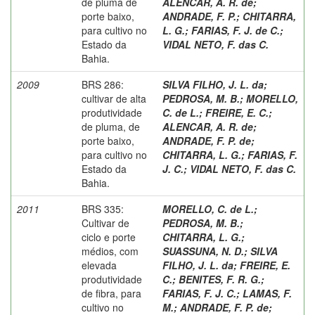
de pluma de
ALENCAR, A. R. de
;
porte baixo,
ANDRADE, F. P.
;
CHITARRA,
para cultivo no
L. G.
;
FARIAS, F. J. de C.
;
Estado da
VIDAL NETO, F. das C.
Bahia.
2009
BRS 286:
SILVA FILHO, J. L. da
;
cultivar de alta
PEDROSA, M. B.
;
MORELLO,
produtividade
C. de L.
;
FREIRE, E. C.
;
de pluma, de
ALENCAR, A. R. de
;
porte baixo,
ANDRADE, F. P. de
;
para cultivo no
CHITARRA, L. G.
;
FARIAS, F.
Estado da
J. C.
;
VIDAL NETO, F. das C.
Bahia.
2011
BRS 335:
MORELLO, C. de L.
;
Cultivar de
PEDROSA, M. B.
;
ciclo e porte
CHITARRA, L. G.
;
médios, com
SUASSUNA, N. D.
;
SILVA
elevada
FILHO, J. L. da
;
FREIRE, E.
produtividade
C.
;
BENITES, F. R. G.
;
de fibra, para
FARIAS, F. J. C.
;
LAMAS, F.
cultivo no
M.
;
ANDRADE, F. P. de
;