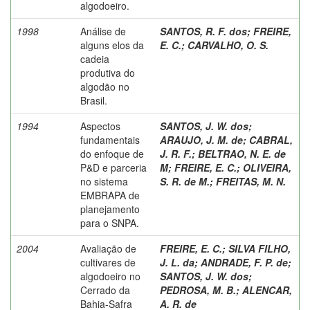
algodoeiro.
1998
Análise de
SANTOS, R. F. dos
;
FREIRE,
alguns elos da
E. C.
;
CARVALHO, O. S.
cadeia
produtiva do
algodão no
Brasil.
1994
Aspectos
SANTOS, J. W. dos
;
fundamentais
ARAUJO, J. M. de
;
CABRAL,
do enfoque de
J. R. F.
;
BELTRAO, N. E. de
P&D e parceria
M
;
FREIRE, E. C.
;
OLIVEIRA,
no sistema
S. R. de M.
;
FREITAS, M. N.
EMBRAPA de
planejamento
para o SNPA.
2004
Avaliação de
FREIRE, E. C.
;
SILVA FILHO,
cultivares de
J. L. da
;
ANDRADE, F. P. de
;
algodoeiro no
SANTOS, J. W. dos
;
Cerrado da
PEDROSA, M. B.
;
ALENCAR,
Bahia-Safra
A. R. de