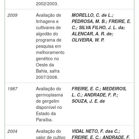
2002/2003.
2009
Avaliação de
MORELLO, C. de L.
;
linhagens e
PEDROSA, M. B.
;
FREIRE, E.
cultivares de
C.
;
SILVA FILHO, J. L. da
;
algodão do
ALENCAR, A. R. de
;
programa de
OLIVEIRA, W. P.
pesquisa em
melhoramento
genético no
Oeste da
Bahia, safra
2007/2008.
1987
Avaliação do
FREIRE, E. C.
;
MEDEIROS,
germoplasma
L. C.
;
ANDRADE, F. P.
;
de gergelim
SOUZA, J. E. de
disponível no
Estado da
Paraíba.
2004
Avaliação do
VIDAL NETO, F. das C.
;
valor de cultivo
FREIRE, E. C.
;
ANDRADE, F.