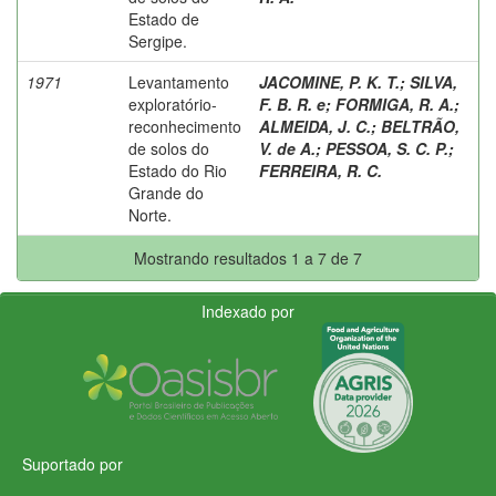
Estado de
Sergipe.
1971
Levantamento
JACOMINE, P. K. T.
;
SILVA,
exploratório-
F. B. R. e
;
FORMIGA, R. A.
;
reconhecimento
ALMEIDA, J. C.
;
BELTRÃO,
de solos do
V. de A.
;
PESSOA, S. C. P.
;
Estado do Rio
FERREIRA, R. C.
Grande do
Norte.
Mostrando resultados 1 a 7 de 7
Indexado por
Suportado por