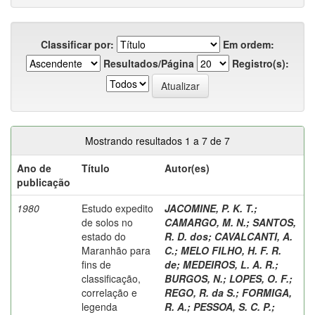
Classificar por:
Em ordem:
Resultados/Página
Registro(s):
Mostrando resultados 1 a 7 de 7
Ano de
Título
Autor(es)
publicação
1980
Estudo expedito
JACOMINE, P. K. T.
;
de solos no
CAMARGO, M. N.
;
SANTOS,
estado do
R. D. dos
;
CAVALCANTI, A.
Maranhão para
C.
;
MELO FILHO, H. F. R.
fins de
de
;
MEDEIROS, L. A. R.
;
classificação,
BURGOS, N.
;
LOPES, O. F.
;
correlação e
REGO, R. da S.
;
FORMIGA,
legenda
R. A.
;
PESSOA, S. C. P.
;