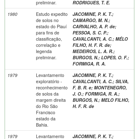
preliminar.
RODRIGUES, T. E.
1980
Estudo expedito
JACOMINE, P. K. T.
;
de solos no
CAMARGO, M. N.
;
estado do Piauí
CARVALHO, A. P. de
;
para fins de
PESSOA, S. C. P.
;
classificação,
CAVALCANTI, A. C.
;
MÉLO
correlação e
FILHO, H. F. R. de
;
legenda
MEDEIROS, L. A. R.
;
preliminar.
BURGOS, N.
;
LOPES, O. F.
;
FORMIGA, R. A.
1979
Levantamento
JACOMINE, P. K. T.
;
exploratório -
CAVALCANTI, A. C.
;
SILVA,
reconhecimento
F. B. R. e
;
MONTENEGRO,
de solos da
J. O.
;
FORMIGA, R. A.
;
margem direita
BURGOS, N.
;
MELO FILHO,
do Rio São
H. F. R. de
Francisco
estado da
Bahia.
1979
Levantamento
JACOMINE, P. K. T.
;