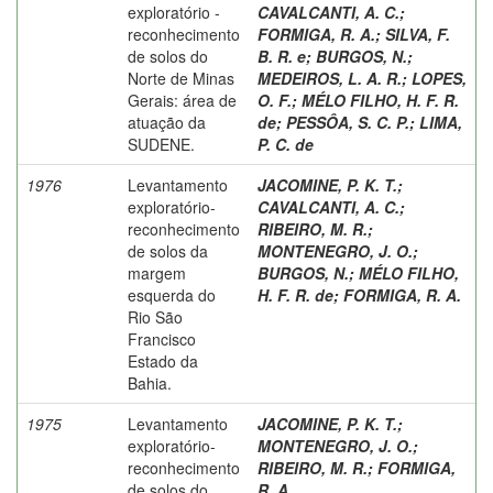
exploratório -
CAVALCANTI, A. C.
;
reconhecimento
FORMIGA, R. A.
;
SILVA, F.
de solos do
B. R. e
;
BURGOS, N.
;
Norte de Minas
MEDEIROS, L. A. R.
;
LOPES,
Gerais: área de
O. F.
;
MÉLO FILHO, H. F. R.
atuação da
de
;
PESSÔA, S. C. P.
;
LIMA,
SUDENE.
P. C. de
1976
Levantamento
JACOMINE, P. K. T.
;
exploratório-
CAVALCANTI, A. C.
;
reconhecimento
RIBEIRO, M. R.
;
de solos da
MONTENEGRO, J. O.
;
margem
BURGOS, N.
;
MÉLO FILHO,
esquerda do
H. F. R. de
;
FORMIGA, R. A.
Rio São
Francisco
Estado da
Bahia.
1975
Levantamento
JACOMINE, P. K. T.
;
exploratório-
MONTENEGRO, J. O.
;
reconhecimento
RIBEIRO, M. R.
;
FORMIGA,
de solos do
R. A.