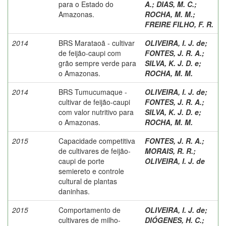
para o Estado do
A.
;
DIAS, M. C.
;
Amazonas.
ROCHA, M. M.
;
FREIRE FILHO, F. R.
2014
BRS Marataoã - cultivar
OLIVEIRA, I. J. de
;
de feijão-caupi com
FONTES, J. R. A.
;
grão sempre verde para
SILVA, K. J. D. e
;
o Amazonas.
ROCHA, M. M.
2014
BRS Tumucumaque -
OLIVEIRA, I. J. de
;
cultivar de feijão-caupi
FONTES, J. R. A.
;
com valor nutritivo para
SILVA, K. J. D. e
;
o Amazonas.
ROCHA, M. M.
2015
Capacidade competitiva
FONTES, J. R. A.
;
de cultivares de feijão-
MORAIS, R. R.
;
caupi de porte
OLIVEIRA, I. J. de
semiereto e controle
cultural de plantas
daninhas.
2015
Comportamento de
OLIVEIRA, I. J. de
;
cultivares de milho-
DIÓGENES, H. C.
;