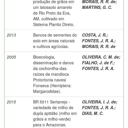
produção de grãos em
MORAIS, R. R. de
;
um latossolo amarelo
MARTINS, G. C.
de Rio Preto da Eva,
AM, cultivado em
Sistema Plantio Direto.
2013
Bancos de sementes do
COSTA, J. R.
;
solo em áreas naturais
FONTES, J. R. A.
;
e cultivos agrícolas.
MORAIS, R. R. de
2005
Bioecologia,
OLIVEIRA, C. M. de
;
disseminação e danos
FIALHO, J. de F.
;
da cochonilha-das-
FONTES, J. R. A.
raízes da mandioca
Protortonia navesi
Fonseca (Hemiptera:
Margarodidae).
2015
BR 5011 Sertanejo -
OLIVEIRA, I. J. de
;
variedade de milho de
FONTES, J. R. A.
;
dupla aptidão (milho em
DIAS, M. C.
grãos e milho-verde)
para o Amazonas.