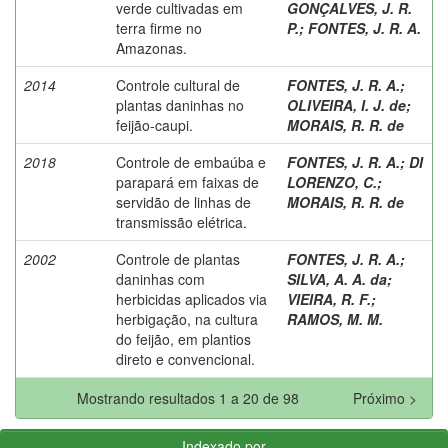
verde cultivadas em
GONÇALVES, J. R.
terra firme no
P.
;
FONTES, J. R. A.
Amazonas.
2014
Controle cultural de
FONTES, J. R. A.
;
plantas daninhas no
OLIVEIRA, I. J. de
;
feijão-caupi.
MORAIS, R. R. de
2018
Controle de embaúba e
FONTES, J. R. A.
;
DI
parapará em faixas de
LORENZO, C.
;
servidão de linhas de
MORAIS, R. R. de
transmissão elétrica.
2002
Controle de plantas
FONTES, J. R. A.
;
daninhas com
SILVA, A. A. da
;
herbicidas aplicados via
VIEIRA, R. F.
;
herbigação, na cultura
RAMOS, M. M.
do feijão, em plantios
direto e convencional.
Mostrando resultados 1 a 20 de 98
Próximo >
Indexado por