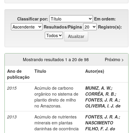
Classificar por:
Em ordem:
Resultados/Página
Registro(s):
Mostrando resultados 1 a 20 de 98
Próximo >
Ano de
Título
Autor(es)
publicação
2015
Acúmulo de carbono
MUNIZ, A. W.
;
orgânico no sistema de
CORRÊA, R. B.
;
plantio direto de milho
FONTES, J. R. A.
;
no Amazonas.
OLIVEIRA, I. J. de
2013
Acúmulo de nutrientes
FONTES, J. R. A.
;
minerais em plantas
NASCIMENTO
daninhas de ocorrência
FILHO, F. J. do