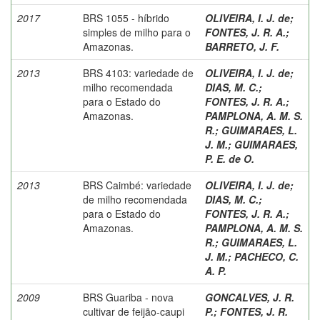
2017
BRS 1055 - híbrido
OLIVEIRA, I. J. de
;
simples de milho para o
FONTES, J. R. A.
;
Amazonas.
BARRETO, J. F.
2013
BRS 4103: variedade de
OLIVEIRA, I. J. de
;
milho recomendada
DIAS, M. C.
;
para o Estado do
FONTES, J. R. A.
;
Amazonas.
PAMPLONA, A. M. S.
R.
;
GUIMARAES, L.
J. M.
;
GUIMARAES,
P. E. de O.
2013
BRS Caimbé: variedade
OLIVEIRA, I. J. de
;
de milho recomendada
DIAS, M. C.
;
para o Estado do
FONTES, J. R. A.
;
Amazonas.
PAMPLONA, A. M. S.
R.
;
GUIMARAES, L.
J. M.
;
PACHECO, C.
A. P.
2009
BRS Guariba - nova
GONCALVES, J. R.
cultivar de feijão-caupi
P.
;
FONTES, J. R.