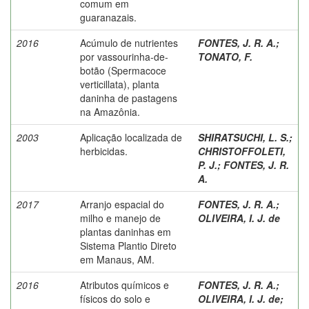
comum em
guaranazais.
2016
Acúmulo de nutrientes
FONTES, J. R. A.
;
por vassourinha-de-
TONATO, F.
botão (Spermacoce
verticillata), planta
daninha de pastagens
na Amazônia.
2003
Aplicação localizada de
SHIRATSUCHI, L. S.
;
herbicidas.
CHRISTOFFOLETI,
P. J.
;
FONTES, J. R.
A.
2017
Arranjo espacial do
FONTES, J. R. A.
;
milho e manejo de
OLIVEIRA, I. J. de
plantas daninhas em
Sistema Plantio Direto
em Manaus, AM.
2016
Atributos químicos e
FONTES, J. R. A.
;
físicos do solo e
OLIVEIRA, I. J. de
;