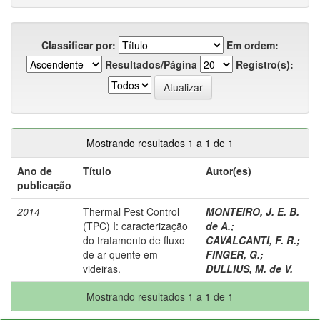
Classificar por:
Em ordem:
Resultados/Página
Registro(s):
Mostrando resultados 1 a 1 de 1
Ano de
Título
Autor(es)
publicação
2014
Thermal Pest Control
MONTEIRO, J. E. B.
(TPC) I: caracterização
de A.
;
do tratamento de fluxo
CAVALCANTI, F. R.
;
de ar quente em
FINGER, G.
;
videiras.
DULLIUS, M. de V.
Mostrando resultados 1 a 1 de 1