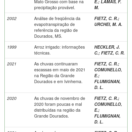
Mato Grosso com base na
E.
;
LAMAS, F.
precipitação provável.
M.
2002
Análise de freqüência da
FIETZ, C. R.
;
evapotranspiração de
URCHEI, M. A.
referência da região de
Dourados, MS.
1999
Arroz irrigado: informações
HECKLER, J.
técnicas.
C.
;
FIETZ, C. R.
2021
As chuvas continuaram
FIETZ, C. R.
;
escassas em maio de 2021
COMUNELLO,
na Região da Grande
E.
;
Dourados e em Ivinhema.
FLUMIGNAN,
D. L.
2020
As chuvas de novembro de
FIETZ, C. R.
;
2020 foram poucas e mal
COMUNELLO,
distribuídas na região da
E.
;
Grande Dourados.
FLUMIGNAN,
D. L.