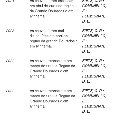
2021
As chuvas foram escassas
FIETZ, C. R.
;
em abril de 2021 na região
COMUNELLO,
da Grande Dourados e em
E.
;
Ivinhema.
FLUMIGNAN,
D. L.
2023
As chuvas foram mal
FIETZ, C. R.
;
distribuídas em abril na
COMUNELLO,
região da grande Dourados e
E.
;
em Ivinhema.
FLUMIGNAN,
D. L.
2022
As chuvas retornaram em
FIETZ, C. R.
;
março de 2022 à Região da
COMUNELLO,
Grande Dourados e em
E.
;
Ivinhema.
FLUMIGNAN,
D. L.
2022
As chuvas retornaram em
FIETZ, C. R.
;
março de 2022 à Região da
COMUNELLO,
Grande Dourados e em
E.
;
Ivinhema.
FLUMIGNAN,
D. L.