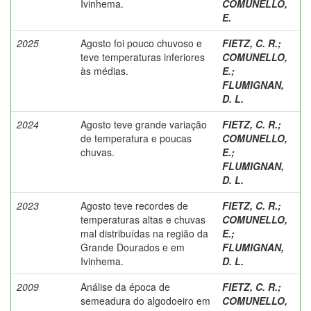
Ivinhema.
COMUNELLO,
E.
2025
Agosto foi pouco chuvoso e
FIETZ, C. R.
;
teve temperaturas inferiores
COMUNELLO,
às médias.
E.
;
FLUMIGNAN,
D. L.
2024
Agosto teve grande variação
FIETZ, C. R.
;
de temperatura e poucas
COMUNELLO,
chuvas.
E.
;
FLUMIGNAN,
D. L.
2023
Agosto teve recordes de
FIETZ, C. R.
;
temperaturas altas e chuvas
COMUNELLO,
mal distribuídas na região da
E.
;
Grande Dourados e em
FLUMIGNAN,
Ivinhema.
D. L.
2009
Análise da época de
FIETZ, C. R.
;
semeadura do algodoeiro em
COMUNELLO,