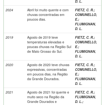
D. L.
2024
Abril foi muito quente e com
FIETZ, C. R.
;
chuvas concentradas em
COMUNELLO,
poucos dias.
E.
;
FLUMIGNAN,
D. L.
2019
Agosto de 2019 teve
FIETZ, C. R.
;
temperaturas elevadas e
COMUNELLO,
poucas chuvas na Região Sul
E.
;
de Mato Grosso do Sul.
FLUMIGNAN,
D. L.
2020
Agosto de 2020 teve chuvas
FIETZ, C. R.
;
expressivas, concentradas
COMUNELLO,
em poucos dias, na Região
E.
;
da Grande Dourados.
FLUMIGNAN,
D. L.
2021
Agosto de 2021 foi quente e
FIETZ, C. R.
;
muito seco na Região da
FLUMIGNAN,
Grande Dourados e
D. L.
;