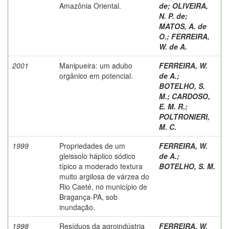
Amazônia Oriental.
de
;
OLIVEIRA,
N. P. de
;
MATOS, A. de
O.
;
FERREIRA,
W. de A.
2001
Manipueira: um adubo
FERREIRA, W.
orgânico em potencial.
de A.
;
BOTELHO, S.
M.
;
CARDOSO,
E. M. R.
;
POLTRONIERI,
M. C.
1999
Propriedades de um
FERREIRA, W.
gleissolo háplico sódico
de A.
;
típico a moderado textura
BOTELHO, S. M.
muito argilosa de várzea do
Rio Caeté, no município de
Bragança-PA, sob
inundação.
1998
Resíduos da agroindústria
FERREIRA, W.