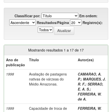
Classificar por:
Em ordem:
Resultados/Página
Registro(s):
Mostrando resultados 1 a 17 de 17
Ano de
Título
Autor(es)
publicação
1998
Avaliação de pastagens
CAMARAO, A.
nativas de várzeas do
P.
;
MARQUES, J.
Médio Amazonas.
R. F.
;
SERRAO,
E. A. S.
;
FERREIRA, W.
de A.
1999
Capacidade de troca de
FERREIRA, W.