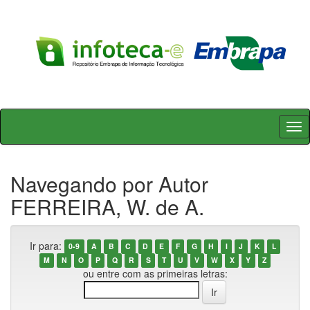
Skip
navigation
Navegando por Autor
FERREIRA, W. de A.
Ir para:
0-9
A
B
C
D
E
F
G
H
I
J
K
L
M
N
O
P
Q
R
S
T
U
V
W
X
Y
Z
ou entre com as primeiras letras: