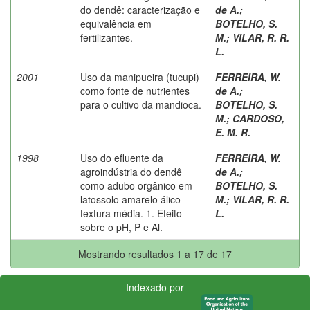
do dendê: caracterização e
de A.
;
equivalência em
BOTELHO, S.
fertilizantes.
M.
;
VILAR, R. R.
L.
2001
Uso da manipueira (tucupi)
FERREIRA, W.
como fonte de nutrientes
de A.
;
para o cultivo da mandioca.
BOTELHO, S.
M.
;
CARDOSO,
E. M. R.
1998
Uso do efluente da
FERREIRA, W.
agroindústria do dendê
de A.
;
como adubo orgânico em
BOTELHO, S.
latossolo amarelo álico
M.
;
VILAR, R. R.
textura média. 1. Efeito
L.
sobre o pH, P e Al.
Mostrando resultados 1 a 17 de 17
Indexado por