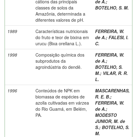
cátions das principais
de A.
;
classes de solos da
BOTELHO, S. M.
Amazônia, determinada a
diferentes valores de pH.
1989
Características nutricionais
FERREIRA, W.
do fruto e teor de bixina em
de A.
;
FALESI, I.
urucu (Bixa orellana L.).
C.
1998
Composição química dos
FERREIRA, W.
subprodutos da
de A.
;
agroindústria do dendê.
BOTELHO, S.
M.
;
VILAR, R. R.
L.
1996
Conteúdos de NPK em
MASCARENHAS,
biomassa de espécies de
R. E. B.
;
azolla cultivadas em várzea
FERREIRA, W.
do Rio Guamá, em Belém,
de A.
;
PA.
MODESTO
JUNIOR, M. de
S.
;
BOTELHO, S.
M.