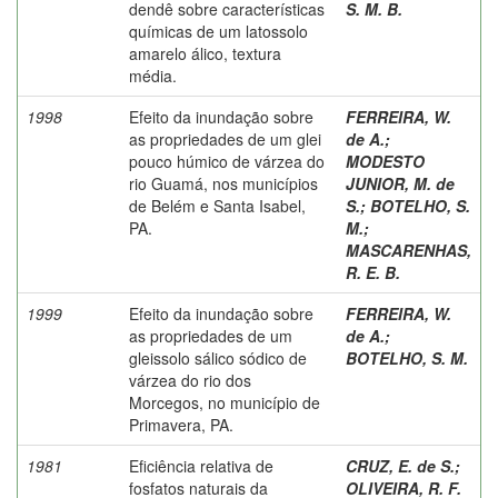
dendê sobre características
S. M. B.
químicas de um latossolo
amarelo álico, textura
média.
1998
Efeito da inundação sobre
FERREIRA, W.
as propriedades de um glei
de A.
;
pouco húmico de várzea do
MODESTO
rio Guamá, nos municípios
JUNIOR, M. de
de Belém e Santa Isabel,
S.
;
BOTELHO, S.
PA.
M.
;
MASCARENHAS,
R. E. B.
1999
Efeito da inundação sobre
FERREIRA, W.
as propriedades de um
de A.
;
gleissolo sálico sódico de
BOTELHO, S. M.
várzea do rio dos
Morcegos, no município de
Primavera, PA.
1981
Eficiência relativa de
CRUZ, E. de S.
;
fosfatos naturais da
OLIVEIRA, R. F.