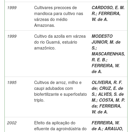
1999
Cultivares precoces de
CARDOSO, E. M.
mandioca para cultivo nas
R.
;
FERREIRA,
várzeas do médio
W. de A.
Amazonas.
1999
Cultivo da azolla em várzea
MODESTO
do rio Guamá, estuário
JUNIOR, M. de
amazônico.
S.
;
MASCARENHAS,
R. E. B.
;
FERREIRA, W.
de A.
1995
Cultivos de arroz, milho e
OLIVEIRA, R. F.
caupi adubados com
de
;
CRUZ, E. de
biofertilizante e superfosfato
S.
;
ALVES, S. de
triplo.
M.
;
COSTA, M. P.
da
;
FERREIRA,
W. de A.
2002
Efeito da aplicação do
FERREIRA, W.
efluente da agroindústria do
de A.
;
ARAUJO,