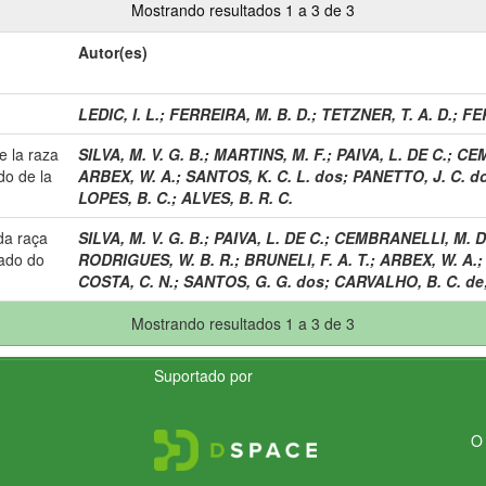
Mostrando resultados 1 a 3 de 3
Autor(es)
LEDIC, I. L.
;
FERREIRA, M. B. D.
;
TETZNER, T. A. D.
;
FE
 la raza
SILVA, M. V. G. B.
;
MARTINS, M. F.
;
PAIVA, L. DE C.
;
CEM
do de la
ARBEX, W. A.
;
SANTOS, K. C. L. dos
;
PANETTO, J. C. do
LOPES, B. C.
;
ALVES, B. R. C.
da raça
SILVA, M. V. G. B.
;
PAIVA, L. DE C.
;
CEMBRANELLI, M. DE
tado do
RODRIGUES, W. B. R.
;
BRUNELI, F. A. T.
;
ARBEX, W. A.
COSTA, C. N.
;
SANTOS, G. G. dos
;
CARVALHO, B. C. de
Mostrando resultados 1 a 3 de 3
Suportado por
O 