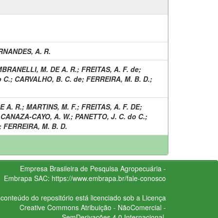
RNANDES, A. R.
BRANELLI, M. DE A. R.
;
FREITAS, A. F. de
;
 C.
;
CARVALHO, B. C. de
;
FERREIRA, M. B. D.
;
 A. R.
;
MARTINS, M. F.
;
FREITAS, A. F. DE
;
;
CANAZA-CAYO, A. W.
;
PANETTO, J. C. do C.
;
;
FERREIRA, M. B. D.
Empresa Brasileira de Pesquisa Agropecuária -
Embrapa
SAC:
https://www.embrapa.br/fale-conosco
conteúdo do repositório está licenciado sob a Licença
Creative Commons
Atribuição - NãoComercial -
SemDerivações 4.0 Internacional.