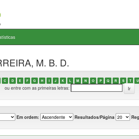
atísticas
REIRA, M. B. D.
C
D
E
F
G
H
I
J
K
L
M
N
O
P
Q
R
S
T
U
ou entre com as primeiras letras:
Em ordem:
Resultados/Página
Reg