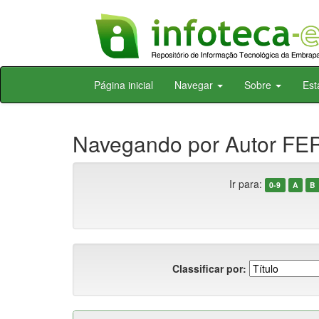
Skip
Página inicial
Navegar
Sobre
Est
navigation
Navegando por Autor FER
Ir para:
0-9
A
B
Classificar por: