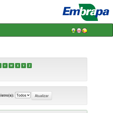
V
W
X
Y
Z
istro(s):