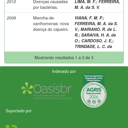
2012
Doenças causadas
LIMA, M. F.
;
FERREIRA,
por bactérias.
M. A. da S. V.
2006
Mancha-de-
VIANA, F. M. P.
;
xanthomonas: nova
FERREIRA, M. A. da S.
doença do cajueiro.
V.
;
MARIANO, R. de L.
R.
;
SARAIVA, H. A. de
O.
;
CARDOSO, J. E.
;
TRINDADE, L. C. da
Mostrando resultados 1 a 3 de 3
Indexado por
Suportado por