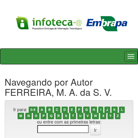
Skip
navigation
Navegando por Autor
FERREIRA, M. A. da S. V.
Ir para:
0-9
A
B
C
D
E
F
G
H
I
J
K
L
M
N
O
P
Q
R
S
T
U
V
W
X
Y
Z
ou entre com as primeiras letras: