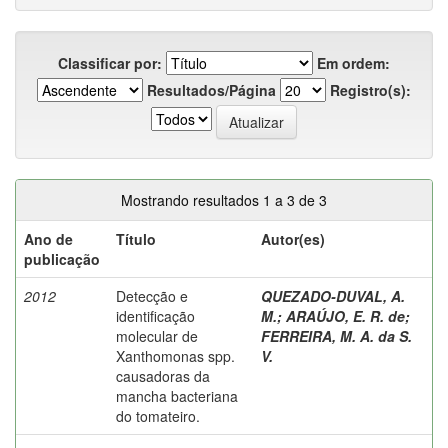
Classificar por:
Em ordem:
Resultados/Página
Registro(s):
Mostrando resultados 1 a 3 de 3
Ano de
Título
Autor(es)
publicação
2012
Detecção e
QUEZADO-DUVAL, A.
identificação
M.
;
ARAÚJO, E. R. de
;
molecular de
FERREIRA, M. A. da S.
Xanthomonas spp.
V.
causadoras da
mancha bacteriana
do tomateiro.