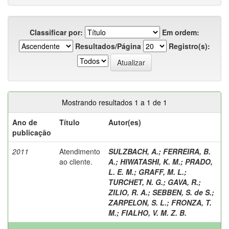
Classificar por:
Em ordem:
Resultados/Página
Registro(s):
Mostrando resultados 1 a 1 de 1
Ano de
Título
Autor(es)
publicação
2011
Atendimento
SULZBACH, A.
;
FERREIRA, B.
ao cliente.
A.
;
HIWATASHI, K. M.
;
PRADO,
L. E. M.
;
GRAFF, M. L.
;
TURCHET, N. G.
;
GAVA, R.
;
ZILIO, R. A.
;
SEBBEN, S. de S.
;
ZARPELON, S. L.
;
FRONZA, T.
M.
;
FIALHO, V. M. Z. B.