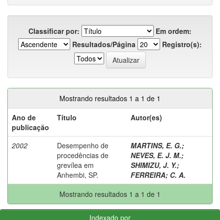
Classificar por:
Em ordem:
Resultados/Página
Registro(s):
Mostrando resultados 1 a 1 de 1
Ano de
Título
Autor(es)
publicação
2002
Desempenho de
MARTINS, E. G.
;
procedências de
NEVES, E. J. M.
;
grevílea em
SHIMIZU, J. Y.
;
Anhembi, SP.
FERREIRA
;
C. A.
Mostrando resultados 1 a 1 de 1
Indexado por