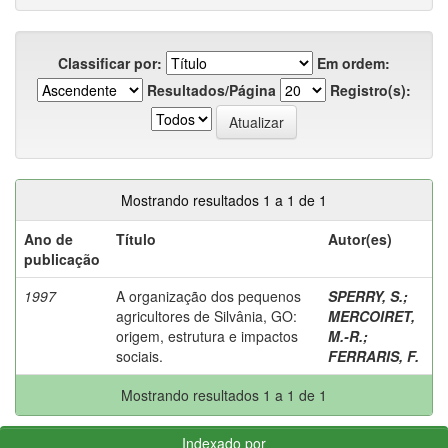
Classificar por:
Em ordem:
Resultados/Página
Registro(s):
Mostrando resultados 1 a 1 de 1
Ano de
Título
Autor(es)
publicação
1997
A organização dos pequenos
SPERRY, S.
;
agricultores de Silvânia, GO:
MERCOIRET,
origem, estrutura e impactos
M.-R.
;
sociais.
FERRARIS, F.
Mostrando resultados 1 a 1 de 1
Indexado por