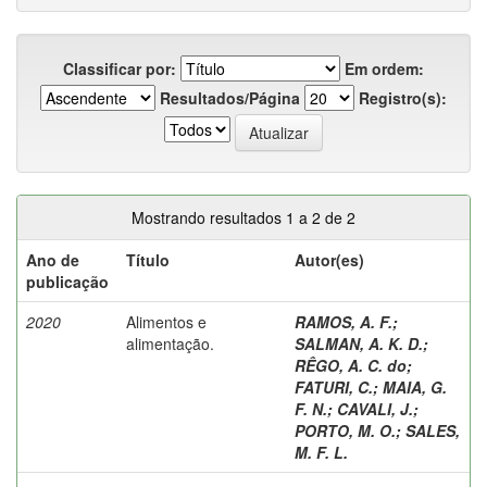
Classificar por:
Em ordem:
Resultados/Página
Registro(s):
Mostrando resultados 1 a 2 de 2
Ano de
Título
Autor(es)
publicação
2020
Alimentos e
RAMOS, A. F.
;
alimentação.
SALMAN, A. K. D.
;
RÊGO, A. C. do
;
FATURI, C.
;
MAIA, G.
F. N.
;
CAVALI, J.
;
PORTO, M. O.
;
SALES,
M. F. L.