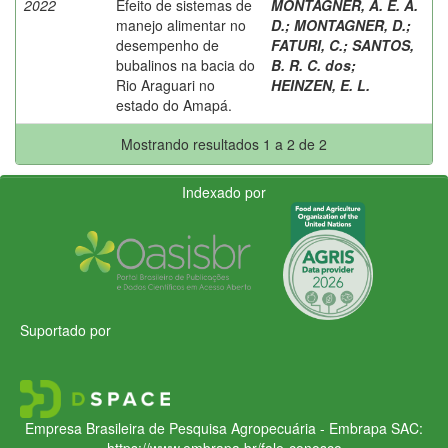
2022
Efeito de sistemas de
MONTAGNER, A. E. A.
manejo alimentar no
D.
;
MONTAGNER, D.
;
desempenho de
FATURI, C.
;
SANTOS,
bubalinos na bacia do
B. R. C. dos
;
Rio Araguari no
HEINZEN, E. L.
estado do Amapá.
Mostrando resultados 1 a 2 de 2
Indexado por
Suportado por
Empresa Brasileira de Pesquisa Agropecuária - Embrapa
SAC:
https://www.embrapa.br/fale-conosco