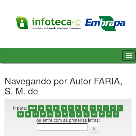
Skip
navigation
Navegando por Autor FARIA,
S. M. de
Ir para:
0-9
A
B
C
D
E
F
G
H
I
J
K
L
M
N
O
P
Q
R
S
T
U
V
W
X
Y
Z
ou entre com as primeiras letras: