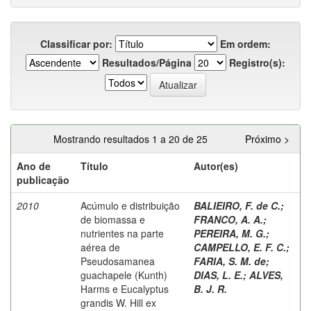
Classificar por:
Em ordem:
Resultados/Página
Registro(s):
Mostrando resultados 1 a 20 de 25
Próximo >
Ano de
Título
Autor(es)
publicação
2010
Acúmulo e distribuição
BALIEIRO, F. de C.
;
de biomassa e
FRANCO, A. A.
;
nutrientes na parte
PEREIRA, M. G.
;
aérea de
CAMPELLO, E. F. C.
;
Pseudosamanea
FARIA, S. M. de
;
guachapele (Kunth)
DIAS, L. E.
;
ALVES,
Harms e Eucalyptus
B. J. R.
grandis W. Hill ex