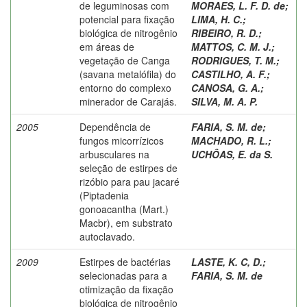
de leguminosas com
MORAES, L. F. D. de
;
potencial para fixação
LIMA, H. C.
;
biológica de nitrogênio
RIBEIRO, R. D.
;
em áreas de
MATTOS, C. M. J.
;
vegetação de Canga
RODRIGUES, T. M.
;
(savana metalófila) do
CASTILHO, A. F.
;
entorno do complexo
CANOSA, G. A.
;
minerador de Carajás.
SILVA, M. A. P.
2005
Dependência de
FARIA, S. M. de
;
fungos micorrízicos
MACHADO, R. L.
;
arbusculares na
UCHÔAS, E. da S.
seleção de estirpes de
rizóbio para pau jacaré
(Piptadenia
gonoacantha (Mart.)
Macbr), em substrato
autoclavado.
2009
Estirpes de bactérias
LASTE, K. C, D.
;
selecionadas para a
FARIA, S. M. de
otimização da fixação
biológica de nitrogênio