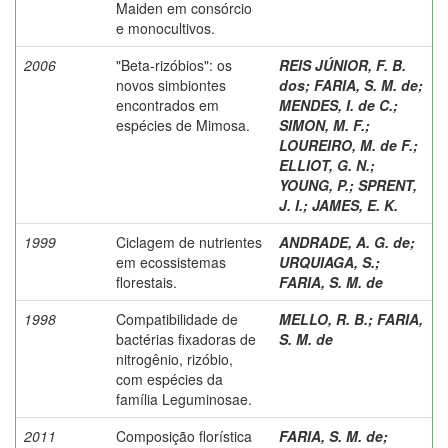
Maiden em consórcio
e monocultivos.
2006
"Beta-rizóbios": os
REIS JÚNIOR, F. B.
novos simbiontes
dos
;
FARIA, S. M. de
;
encontrados em
MENDES, I. de C.
;
espécies de Mimosa.
SIMON, M. F.
;
LOUREIRO, M. de F.
;
ELLIOT, G. N.
;
YOUNG, P.
;
SPRENT,
J. I.
;
JAMES, E. K.
1999
Ciclagem de nutrientes
ANDRADE, A. G. de
;
em ecossistemas
URQUIAGA, S.
;
florestais.
FARIA, S. M. de
1998
Compatibilidade de
MELLO, R. B.
;
FARIA,
bactérias fixadoras de
S. M. de
nitrogênio, rizóbio,
com espécies da
família Leguminosae.
2011
Composição florística
FARIA, S. M. de
;