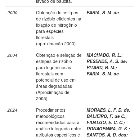
lavado de bauxita.
2000
Obtenção de estirpes
FARIA, S. M. de
de rizóbio eficientes na
fixação de nitrogênio
para espécies
florestais
(aproximação 2000).
2004
Obtenção e seleção de
MACHADO, R. L.
;
estirpes de rizóbio
RESENDE, A. S. de
;
para leguminosas
PITARD, R. M.
;
florestais com
FARIA, S. M. de
potencial de uso em
áreas degradadas
(Aproximação de
2005).
2024
Procedimentos
MORAES, L. F. D. de
;
metodológicos
BALIEIRO, F. de C.
;
recomendados para a
FIDALGO, E. C. C.
;
análise integrada entre
DONAGEMMA, G. K.
;
atributos específicos e
SANTOS, A. D. dos
;