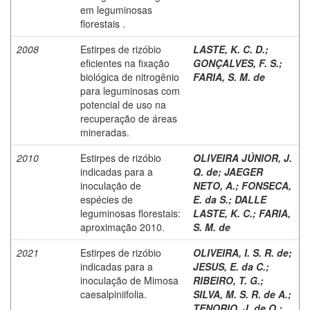
em leguminosas
florestais .
2008
Estirpes de rizóbio
LASTE, K. C. D.
;
eficientes na fixação
GONÇALVES, F. S.
;
biológica de nitrogênio
FARIA, S. M. de
para leguminosas com
potencial de uso na
recuperação de áreas
mineradas.
2010
Estirpes de rizóbio
OLIVEIRA JÚNIOR, J.
indicadas para a
Q. de
;
JAEGER
inoculação de
NETO, A.
;
FONSECA,
espécies de
E. da S.
;
DALLE
leguminosas florestais:
LASTE, K. C.
;
FARIA,
aproximação 2010.
S. M. de
2021
Estirpes de rizóbio
OLIVEIRA, I. S. R. de
;
indicadas para a
JESUS, E. da C.
;
inoculação de Mimosa
RIBEIRO, T. G.
;
caesalpiniifolia.
SILVA, M. S. R. de A.
;
TENORIO, J. de O.
;