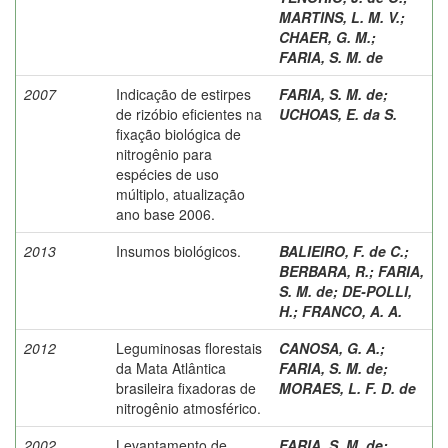
MARTINS, L. M. V.
;
CHAER, G. M.
;
FARIA, S. M. de
2007
Indicação de estirpes
FARIA, S. M. de
;
de rizóbio eficientes na
UCHOAS, E. da S.
fixação biológica de
nitrogênio para
espécies de uso
múltiplo, atualização
ano base 2006.
2013
Insumos biológicos.
BALIEIRO, F. de C.
;
BERBARA, R.
;
FARIA,
S. M. de
;
DE-POLLI,
H.
;
FRANCO, A. A.
2012
Leguminosas florestais
CANOSA, G. A.
;
da Mata Atlântica
FARIA, S. M. de
;
brasileira fixadoras de
MORAES, L. F. D. de
nitrogênio atmosférico.
2002
Levantamento de
FARIA, S. M. de
;