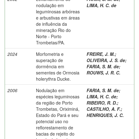
nodulação em
LIMA, H. C. de
leguminosas arbóreas
e arbustivas em áreas
de influência da
mineração Rio do
Norte - Porto
Trombetas/PA.
2024
Morfometria e
FREIRE, J. M.
;
superação de
OLIVEIRA, J. S. de
;
dormência em
FARIA, S. M. de
;
sementes de Ormosia
ROUWS, J. R. C.
holerythra Ducke.
2006
Nodulação em
FARIA, S. M. de
;
espécies leguminosas
LIMA, H. C. de
;
da região de Porto
RIBEIRO, R. D.
;
Trombetas, Oriximiná,
CASTILHO, A. F.
;
Estado do Pará e seu
HENRIQUES, J. C.
potencial uso no
reflorestamento de
bacias de rejeito do