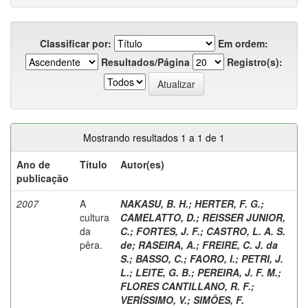
Classificar por:
Em ordem:
Resultados/Página
Registro(s):
Mostrando resultados 1 a 1 de 1
Ano de
Título
Autor(es)
publicação
2007
A
NAKASU, B. H.
;
HERTER, F. G.
;
cultura
CAMELATTO, D.
;
REISSER JUNIOR,
da
C.
;
FORTES, J. F.
;
CASTRO, L. A. S.
pêra.
de
;
RASEIRA, A.
;
FREIRE, C. J. da
S.
;
BASSO, C.
;
FAORO, I.
;
PETRI, J.
L.
;
LEITE, G. B.
;
PEREIRA, J. F. M.
;
FLORES CANTILLANO, R. F.
;
VERÍSSIMO, V.
;
SIMÕES, F.