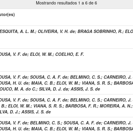
Mostrando resultados 1 a 6 de 6
utor(es)
ESQUITA, A. L. M.
;
OLIVEIRA, V. H. de
;
BRAGA SOBRINHO, R.
;
ELO
OUSA, V. F. de
;
ELOI, W. M.
;
COELHO, E. F.
OUSA, V. F. de
;
SOUSA, C. A. F. de
;
BELMINO, C. S.
;
CARNEIRO, J. 
OUSA, H. U. de
;
MAIA, C. B.
;
ELOI, W. M.
;
VIANA, S. R. S.
;
BARBOSA,
OUCO, M. A. do C.
;
SILVA, D. J. da
;
ASSIS, J. S. de
OUSA, V. F. de
;
SOUSA, C. A. F. de
;
BELMINO, C. S.
;
CARNEIRO, J. 
 B.
;
ELOI, W. M.
;
VIANA, S. R. S.
;
BARBOSA, F. R.
;
MOREIRA, A. N.
LVA, D. J.
;
ASSIS, J. S. de
OUSA, V. F. de
;
BELMINO, C. S.
;
SOUSA, C. A. F. de
;
CARNEIRO, J. 
OUSA, H. U. de
;
MAIA, C. B.
;
ELOI, W. M.
;
VIANA, S. R. S.
;
BARBOSA,