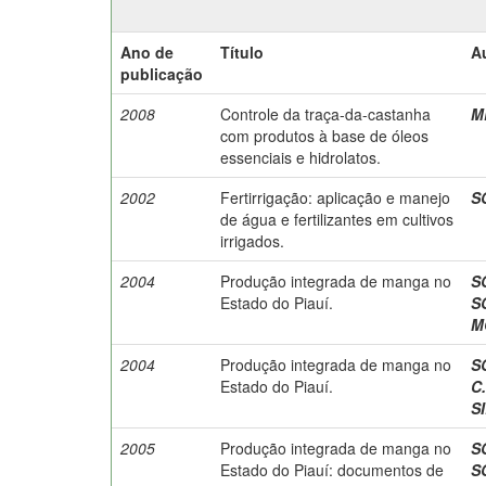
Ano de
Título
A
publicação
2008
Controle da traça-da-castanha
M
com produtos à base de óleos
essenciais e hidrolatos.
2002
Fertirrigação: aplicação e manejo
S
de água e fertilizantes em cultivos
irrigados.
2004
Produção integrada de manga no
S
Estado do Piauí.
S
M
2004
Produção integrada de manga no
S
Estado do Piauí.
C.
SI
2005
Produção integrada de manga no
S
Estado do Piauí: documentos de
S