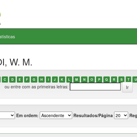
atísticas
I, W. M.
C
D
E
F
G
H
I
J
K
L
M
N
O
P
Q
R
S
T
U
ou entre com as primeiras letras:
Em ordem:
Resultados/Página
Reg