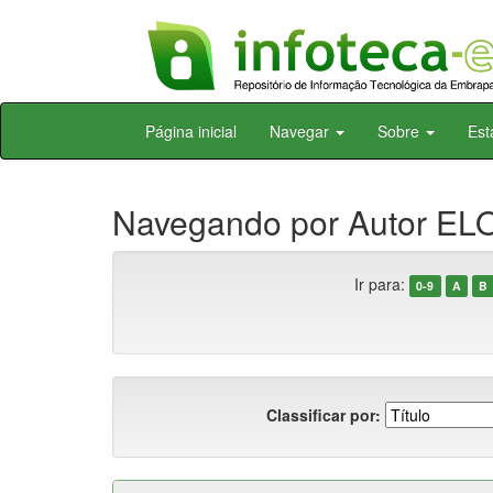
Skip
Página inicial
Navegar
Sobre
Est
navigation
Navegando por Autor ELO
Ir para:
0-9
A
B
Classificar por: