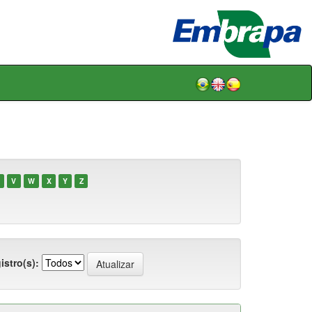
V
W
X
Y
Z
istro(s):