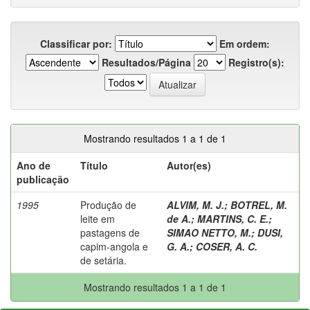
Classificar por:
Em ordem:
Resultados/Página
Registro(s):
Mostrando resultados 1 a 1 de 1
Ano de
Título
Autor(es)
publicação
1995
Produção de
ALVIM, M. J.
;
BOTREL, M.
leite em
de A.
;
MARTINS, C. E.
;
pastagens de
SIMAO NETTO, M.
;
DUSI,
capim-angola e
G. A.
;
COSER, A. C.
de setária.
Mostrando resultados 1 a 1 de 1