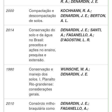
R. A.
;
DENARDIN, J. E.
2000
Compactação e
KOCHHANN, R. A.
;
descompactação
DENARDIN, J. E.
;
BERTON,
de solos.
A. L.
2014
Conservação do
DENARDIN, J. E.
;
SANTI,
solo e da água
A.
;
FAGANELLO, A.
;
no Brasil:
D'AGOSTINI, L. R.
preceitos e
ações no ensino,
pesquisa e
extensão.
1980
Conservação e
WUNSCHE, W. A.
;
manejo dos
DENARDIN, J. E.
solos. I. Planalto
Rio-grandense:
considerações
gerais.
2010
Consórcio milho-
DENARDIN, J. E.
;
braquiária como
FAGANELLO, A.
;