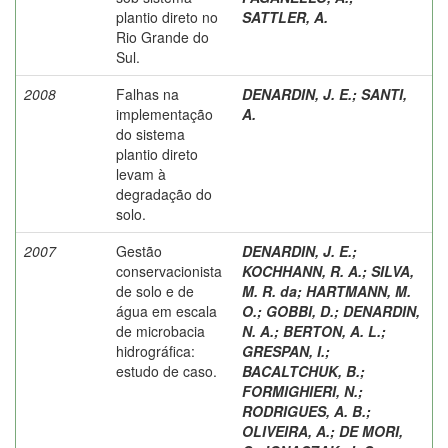
plantio direto no
SATTLER, A.
Rio Grande do
Sul.
2008
Falhas na
DENARDIN, J. E.
;
SANTI,
implementação
A.
do sistema
plantio direto
levam à
degradação do
solo.
2007
Gestão
DENARDIN, J. E.
;
conservacionista
KOCHHANN, R. A.
;
SILVA,
de solo e de
M. R. da
;
HARTMANN, M.
água em escala
O.
;
GOBBI, D.
;
DENARDIN,
de microbacia
N. A.
;
BERTON, A. L.
;
hidrográfica:
GRESPAN, I.
;
estudo de caso.
BACALTCHUK, B.
;
FORMIGHIERI, N.
;
RODRIGUES, A. B.
;
OLIVEIRA, A.
;
DE MORI,