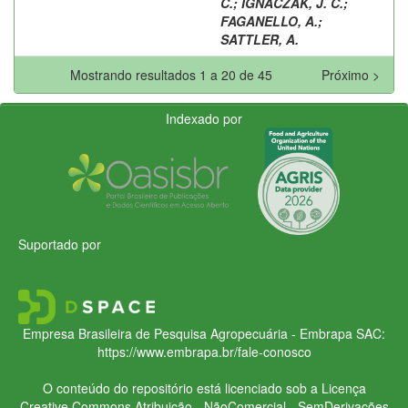
C.
;
IGNACZAK, J. C.
;
FAGANELLO, A.
;
SATTLER, A.
Mostrando resultados 1 a 20 de 45
Próximo >
Indexado por
Suportado por
Empresa Brasileira de Pesquisa Agropecuária - Embrapa
SAC:
https://www.embrapa.br/fale-conosco
O conteúdo do repositório está licenciado sob a Licença
Creative Commons
Atribuição - NãoComercial - SemDerivações