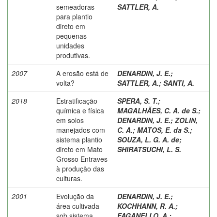
semeadoras
SATTLER, A.
para plantio
direto em
pequenas
unidades
produtivas.
2007
A erosão está de
DENARDIN, J. E.
;
volta?
SATTLER, A.
;
SANTI, A.
2018
Estratificação
SPERA, S. T.
;
química e física
MAGALHÃES, C. A. de S.
;
em solos
DENARDIN, J. E.
;
ZOLIN,
manejados com
C. A.
;
MATOS, E. da S.
;
sistema plantio
SOUZA, L. G. A. de
;
direto em Mato
SHIRATSUCHI, L. S.
Grosso Entraves
à produção das
culturas.
2001
Evolução da
DENARDIN, J. E.
;
área cultivada
KOCHHANN, R. A.
;
sob sistema
FAGANELLO, A.
;