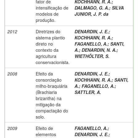
fator de
KOCHHANN, R. A.
;
intensificação de
DALMAGO, G. A.
;
SILVA
modelos de
JUNIOR, J. P. da
produção.
2012
Diretrizes do
DENARDIN, J. E.
;
sistema plantio
KOCHHANN, R. A.
;
direto no
FAGANELLO, A.
;
SANTI,
contexto da
A.
;
DENARDIN, N. A.
;
agricultura
WIETHÖLTER, S.
conservacionista.
2008
Efeito da
DENARDIN, J. E.
;
consorciação
KOCHHANN, R. A.
;
SANTI,
milho-braquiária
A.
;
FAGANELLO, A.
;
(Brachiaria
SATTLER, A.
brizantha) na
mitigação da
compactação do
solo.
2009
Efeito de
FAGANELLO, A.
;
elementos
DENARDIN, J. E.
;