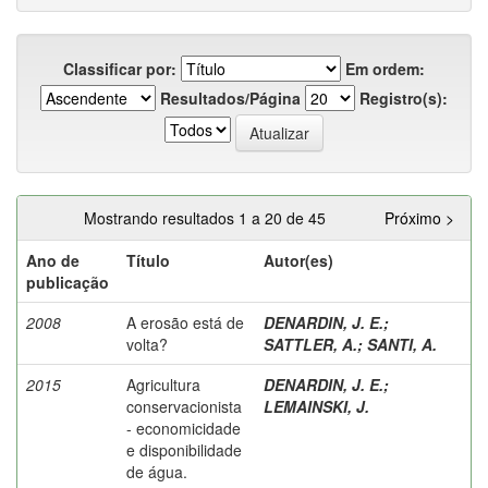
Classificar por:
Em ordem:
Resultados/Página
Registro(s):
Mostrando resultados 1 a 20 de 45
Próximo >
Ano de
Título
Autor(es)
publicação
2008
A erosão está de
DENARDIN, J. E.
;
volta?
SATTLER, A.
;
SANTI, A.
2015
Agricultura
DENARDIN, J. E.
;
conservacionista
LEMAINSKI, J.
- economicidade
e disponibilidade
de água.