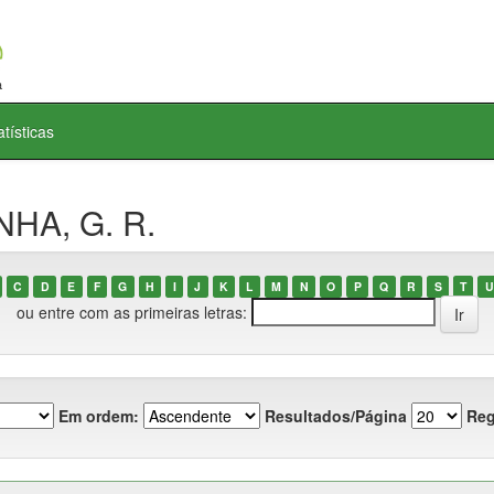
atísticas
NHA, G. R.
C
D
E
F
G
H
I
J
K
L
M
N
O
P
Q
R
S
T
U
ou entre com as primeiras letras:
Em ordem:
Resultados/Página
Reg