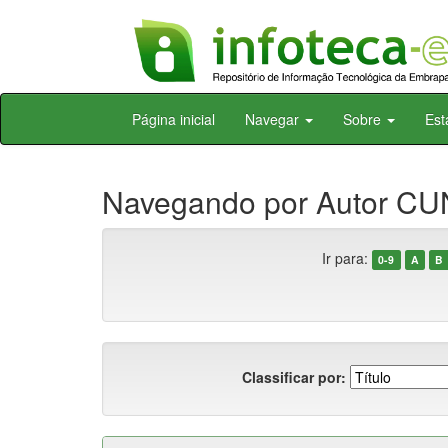
Skip
Página inicial
Navegar
Sobre
Est
navigation
Navegando por Autor CU
Ir para:
0-9
A
B
Classificar por: