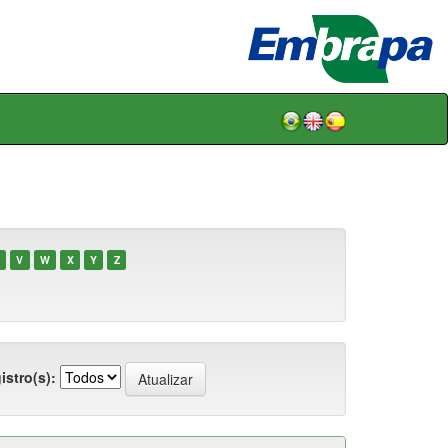
V
W
X
Y
Z
istro(s):