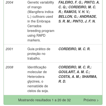
2004
Genetic variability
FALEIRO, F. G.
;
PINTO, A.
of mango
C. Q.
;
CORDEIRO, M. C.
(Mangifera indica
R.
;
RAMOS, V. H. V.
;
L.) cultivars used
BELLON, G.
;
ANDRADE,
in the Embrapa
S. R. M.
;
PINTO, J. F. N.
Cerrados
breeding program
using RAPD
markers.
2001
Guia prático de
CORDEIRO, M. C. R.
proteção no
trabalho.
2008
Identificação
CORDEIRO, M. C. R.
;
molecular de
GOULART, A. M. C.
;
Heterodera
COSTA, A. M.
;
SHARMA,
glycines, o
R. D.
nematóide de
cistos da soja.
Mostrando resultados 1 a 20 de 32
Próximo >