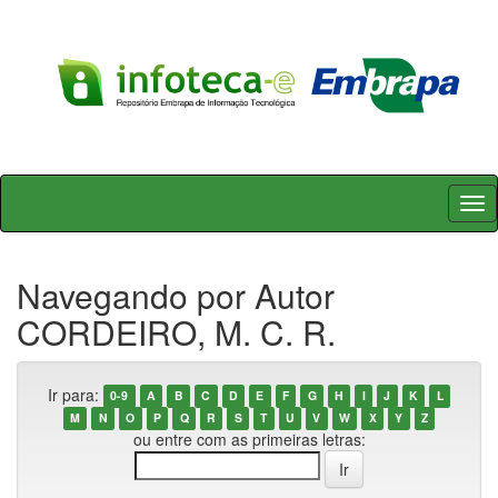
Skip
navigation
Navegando por Autor
CORDEIRO, M. C. R.
Ir para:
0-9
A
B
C
D
E
F
G
H
I
J
K
L
M
N
O
P
Q
R
S
T
U
V
W
X
Y
Z
ou entre com as primeiras letras: