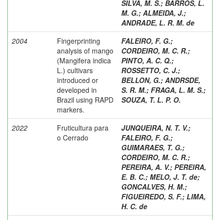
SILVA, M. S.
;
BARROS, L.
M. G.
;
ALMEIDA, J.
;
ANDRADE, L. R. M. de
2004
Fingerprinting
FALEIRO, F. G.
;
analysis of mango
CORDEIRO, M. C. R.
;
(Mangifera indica
PINTO, A. C. Q.
;
L.) cultivars
ROSSETTO, C. J.
;
introduced or
BELLON, G.
;
ANDRSDE,
developed in
S. R. M.
;
FRAGA, L. M. S.
;
Brazil using RAPD
SOUZA, T. L. P. O.
markers.
2022
Fruticultura para
JUNQUEIRA, N. T. V.
;
o Cerrado
FALEIRO, F. G.
;
GUIMARAES, T. G.
;
CORDEIRO, M. C. R.
;
PEREIRA, A. V.
;
PEREIRA,
E. B. C.
;
MELO, J. T. de
;
GONCALVES, H. M.
;
FIGUEIREDO, S. F.
;
LIMA,
H. C. de