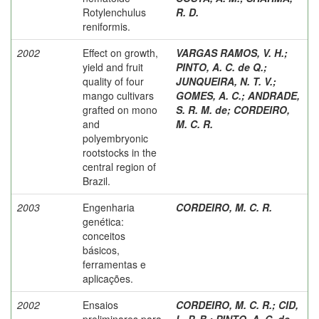
Rotylenchulus
R. D.
reniformis.
2002
Effect on growth,
VARGAS RAMOS, V. H.
;
yield and fruit
PINTO, A. C. de Q.
;
quality of four
JUNQUEIRA, N. T. V.
;
mango cultivars
GOMES, A. C.
;
ANDRADE,
grafted on mono
S. R. M. de
;
CORDEIRO,
and
M. C. R.
polyembryonic
rootstocks in the
central region of
Brazil.
2003
Engenharia
CORDEIRO, M. C. R.
genética:
conceitos
básicos,
ferramentas e
aplicações.
2002
Ensaios
CORDEIRO, M. C. R.
;
CID,
preliminares para
L. P. B.
;
PINTO, A. C. de