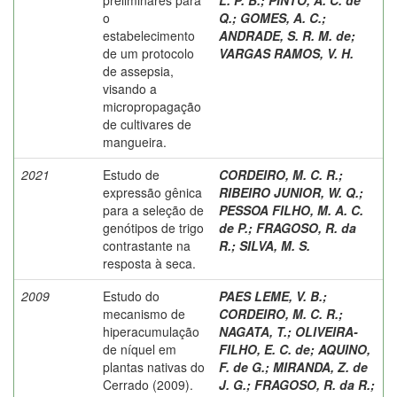
o
Q.
;
GOMES, A. C.
;
estabelecimento
ANDRADE, S. R. M. de
;
de um protocolo
VARGAS RAMOS, V. H.
de assepsia,
visando a
micropropagação
de cultivares de
mangueira.
2021
Estudo de
CORDEIRO, M. C. R.
;
expressão gênica
RIBEIRO JUNIOR, W. Q.
;
para a seleção de
PESSOA FILHO, M. A. C.
genótipos de trigo
de P.
;
FRAGOSO, R. da
contrastante na
R.
;
SILVA, M. S.
resposta à seca.
2009
Estudo do
PAES LEME, V. B.
;
mecanismo de
CORDEIRO, M. C. R.
;
hiperacumulação
NAGATA, T.
;
OLIVEIRA-
de níquel em
FILHO, E. C. de
;
AQUINO,
plantas nativas do
F. de G.
;
MIRANDA, Z. de
Cerrado (2009).
J. G.
;
FRAGOSO, R. da R.
;