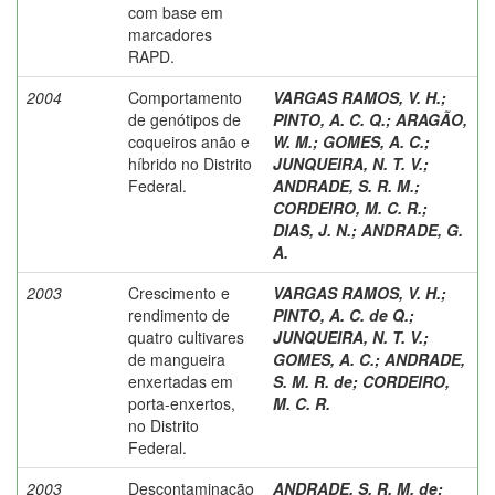
com base em
marcadores
RAPD.
2004
Comportamento
VARGAS RAMOS, V. H.
;
de genótipos de
PINTO, A. C. Q.
;
ARAGÃO,
coqueiros anão e
W. M.
;
GOMES, A. C.
;
híbrido no Distrito
JUNQUEIRA, N. T. V.
;
Federal.
ANDRADE, S. R. M.
;
CORDEIRO, M. C. R.
;
DIAS, J. N.
;
ANDRADE, G.
A.
2003
Crescimento e
VARGAS RAMOS, V. H.
;
rendimento de
PINTO, A. C. de Q.
;
quatro cultivares
JUNQUEIRA, N. T. V.
;
de mangueira
GOMES, A. C.
;
ANDRADE,
enxertadas em
S. M. R. de
;
CORDEIRO,
porta-enxertos,
M. C. R.
no Distrito
Federal.
2003
Descontaminação
ANDRADE, S. R. M. de
;