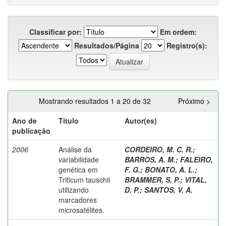
Classificar por:
Em ordem:
Resultados/Página
Registro(s):
Mostrando resultados 1 a 20 de 32
Próximo >
Ano de
Título
Autor(es)
publicação
2006
Análise da
CORDEIRO, M. C. R.
;
variabilidade
BARROS, A. M.
;
FALEIRO,
genética em
F. G.
;
BONATO, A. L.
;
Triticum tauschii
BRAMMER, S. P.
;
VITAL,
utilizando
D. P.
;
SANTOS, V. A.
marcadores
microsatélites.