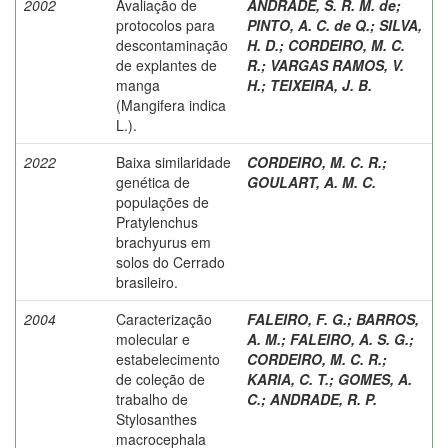
2002
Avaliação de
ANDRADE, S. R. M. de
;
protocolos para
PINTO, A. C. de Q.
;
SILVA,
descontaminação
H. D.
;
CORDEIRO, M. C.
de explantes de
R.
;
VARGAS RAMOS, V.
manga
H.
;
TEIXEIRA, J. B.
(Mangifera indica
L.).
2022
Baixa similaridade
CORDEIRO, M. C. R.
;
genética de
GOULART, A. M. C.
populações de
Pratylenchus
brachyurus em
solos do Cerrado
brasileiro.
2004
Caracterização
FALEIRO, F. G.
;
BARROS,
molecular e
A. M.
;
FALEIRO, A. S. G.
;
estabelecimento
CORDEIRO, M. C. R.
;
de coleção de
KARIA, C. T.
;
GOMES, A.
trabalho de
C.
;
ANDRADE, R. P.
Stylosanthes
macrocephala