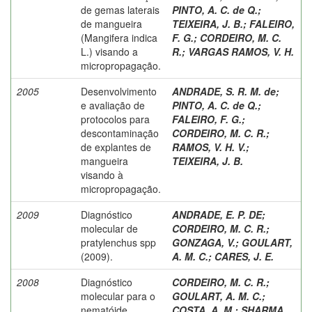
de gemas laterais
PINTO, A. C. de Q.
;
de mangueira
TEIXEIRA, J. B.
;
FALEIRO,
(Mangifera indica
F. G.
;
CORDEIRO, M. C.
L.) visando a
R.
;
VARGAS RAMOS, V. H.
micropropagação.
2005
Desenvolvimento
ANDRADE, S. R. M. de
;
e avaliação de
PINTO, A. C. de Q.
;
protocolos para
FALEIRO, F. G.
;
descontaminação
CORDEIRO, M. C. R.
;
de explantes de
RAMOS, V. H. V.
;
mangueira
TEIXEIRA, J. B.
visando à
micropropagação.
2009
Diagnóstico
ANDRADE, E. P. DE
;
molecular de
CORDEIRO, M. C. R.
;
pratylenchus spp
GONZAGA, V.
;
GOULART,
(2009).
A. M. C.
;
CARES, J. E.
2008
Diagnóstico
CORDEIRO, M. C. R.
;
molecular para o
GOULART, A. M. C.
;
nematóide
COSTA, A. M.
;
SHARMA,