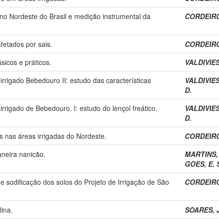
no Nordeste do Brasil e medição instrumental da
CORDEIRO
afetados por sais.
CORDEIRO
icos e práticos.
VALDIVIES
rigado Bebedouro II: estudo das características
VALDIVIES
D.
rigado de Bebedouro. I: estudo do lençol freático.
VALDIVIES
D.
s nas áreas irrigadas do Nordeste.
CORDEIRO
neira nanicão.
MARTINS, 
GOES, E. 
o e sodificação dos solos do Projeto de Irrigação de São
CORDEIRO
ina.
SOARES, J