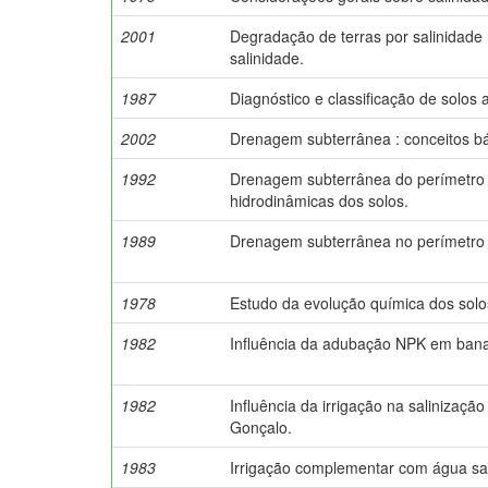
2001
Degradação de terras por salinidade 
salinidade.
1987
Diagnóstico e classificação de solos 
2002
Drenagem subterrânea : conceitos bás
1992
Drenagem subterrânea do perímetro ir
hidrodinâmicas dos solos.
1989
Drenagem subterrânea no perímetro ir
1978
Estudo da evolução química dos solo
1982
Influência da adubação NPK em bana
1982
Influência da irrigação na salinizaçã
Gonçalo.
1983
Irrigação complementar com água sal