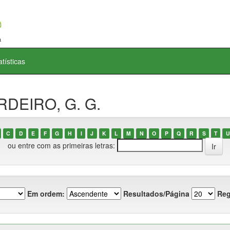
atísticas
RDEIRO, G. G.
C
D
E
F
G
H
I
J
K
L
M
N
O
P
Q
R
S
T
U
ou entre com as primeiras letras:
Em ordem:
Resultados/Página
Reg