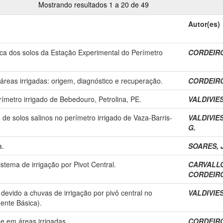
Mostrando resultados 1 a 20 de 49
Autor(es)
 dos solos da Estação Experimental do Perímetro
CORDEIRO
áreas irrigadas: origem, diagnóstico e recuperação.
CORDEIRO
ímetro irrigado de Bebedouro, Petrolina, PE.
VALDIVIES
e solos salinos no perímetro irrigado de Vaza-Barris-
VALDIVIES
G.
a.
SOARES, J
stema de irrigação por Pivot Central.
CARVALLO
CORDEIRO
devido a chuvas de irrigação por pivô central no
VALDIVIES
ente Básica).
e em áreas irrigadas.
CORDEIRO