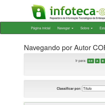
Skip
Página inicial
Navegar
Sobre
Est
navigation
Navegando por Autor CO
Ir para:
0-9
A
B
Classificar por: