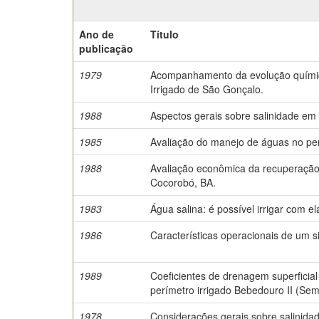
Ano de
Título
publicação
1979
Acompanhamento da evolução química
Irrigado de São Gonçalo.
1988
Aspectos gerais sobre salinidade em 
1985
Avaliação do manejo de águas no per
1988
Avaliação econômica da recuperação d
Cocorobó, BA.
1983
Água salina: é possível irrigar com el
1986
Características operacionais de um si
1989
Coeficientes de drenagem superficial 
perímetro irrigado Bebedouro II (Sem
1978
Considerações gerais sobre salinidad