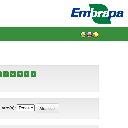
V
W
X
Y
Z
istro(s):