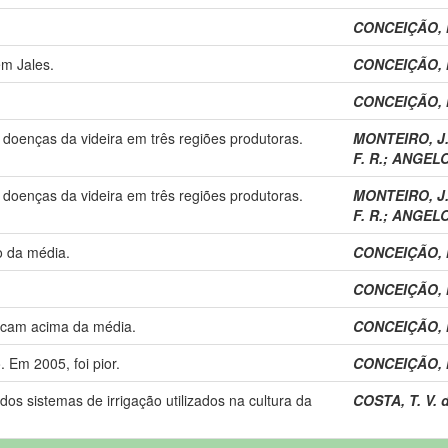
CONCEIÇÃO, M
em Jales.
CONCEIÇÃO, M
CONCEIÇÃO, M
 doenças da videira em três regiões produtoras.
MONTEIRO, J. 
F. R.
;
ANGELOT
 doenças da videira em três regiões produtoras.
MONTEIRO, J. 
F. R.
;
ANGELOT
o da média.
CONCEIÇÃO, M
CONCEIÇÃO, M
icam acima da média.
CONCEIÇÃO, M
. Em 2005, foi pior.
CONCEIÇÃO, M
os sistemas de irrigação utilizados na cultura da
COSTA, T. V. 