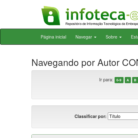
Skip
Página inicial
Navegar
Sobre
Est
navigation
Navegando por Autor CO
Ir para:
0-9
A
B
Classificar por: