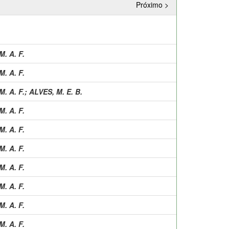
Próximo >
. A. F.
. A. F.
. A. F.
;
ALVES, M. E. B.
. A. F.
. A. F.
. A. F.
. A. F.
. A. F.
. A. F.
. A. F.