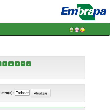
V
W
X
Y
Z
istro(s):