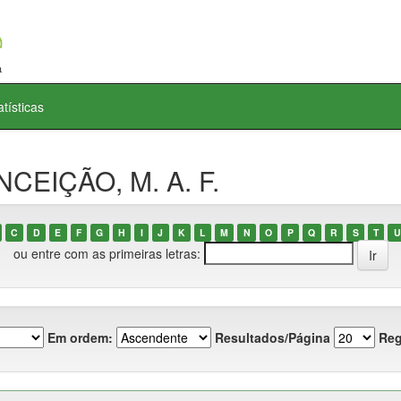
atísticas
NCEIÇÃO, M. A. F.
C
D
E
F
G
H
I
J
K
L
M
N
O
P
Q
R
S
T
U
ou entre com as primeiras letras:
Em ordem:
Resultados/Página
Reg