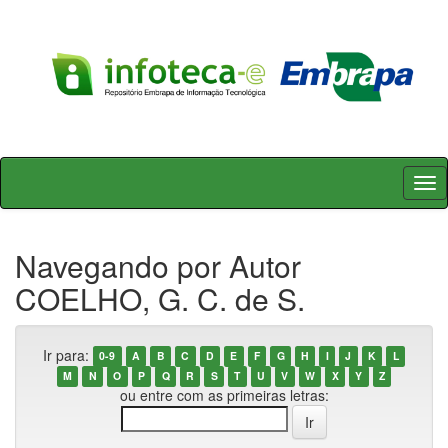
Skip
navigation
Navegando por Autor
COELHO, G. C. de S.
Ir para:
0-9
A
B
C
D
E
F
G
H
I
J
K
L
M
N
O
P
Q
R
S
T
U
V
W
X
Y
Z
ou entre com as primeiras letras: