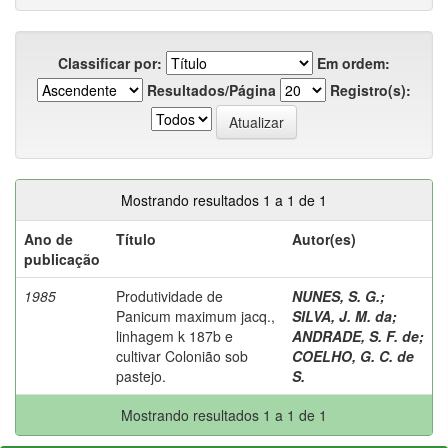
Classificar por:
Em ordem:
Resultados/Página
Registro(s):
Mostrando resultados 1 a 1 de 1
Ano de
Título
Autor(es)
publicação
1985
Produtividade de
NUNES, S. G.
;
Panicum maximum jacq.,
SILVA, J. M. da
;
linhagem k 187b e
ANDRADE, S. F. de
;
cultivar Colonião sob
COELHO, G. C. de
pastejo.
S.
Mostrando resultados 1 a 1 de 1