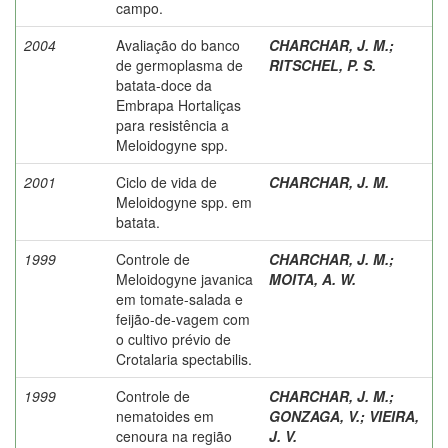
campo.
2004
Avaliação do banco
CHARCHAR, J. M.
;
de germoplasma de
RITSCHEL, P. S.
batata-doce da
Embrapa Hortaliças
para resistência a
Meloidogyne spp.
2001
Ciclo de vida de
CHARCHAR, J. M.
Meloidogyne spp. em
batata.
1999
Controle de
CHARCHAR, J. M.
;
Meloidogyne javanica
MOITA, A. W.
em tomate-salada e
feijão-de-vagem com
o cultivo prévio de
Crotalaria spectabilis.
1999
Controle de
CHARCHAR, J. M.
;
nematoides em
GONZAGA, V.
;
VIEIRA,
cenoura na região
J. V.