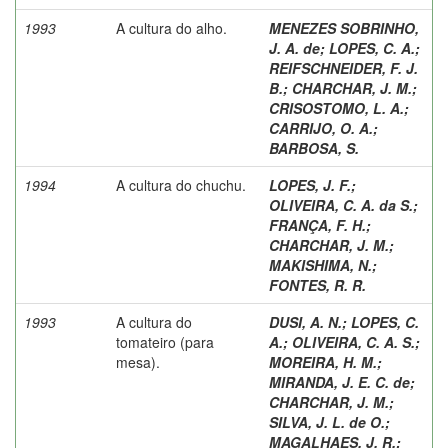
1993
A cultura do alho.
MENEZES SOBRINHO,
J. A. de
;
LOPES, C. A.
;
REIFSCHNEIDER, F. J.
B.
;
CHARCHAR, J. M.
;
CRISOSTOMO, L. A.
;
CARRIJO, O. A.
;
BARBOSA, S.
1994
A cultura do chuchu.
LOPES, J. F.
;
OLIVEIRA, C. A. da S.
;
FRANÇA, F. H.
;
CHARCHAR, J. M.
;
MAKISHIMA, N.
;
FONTES, R. R.
1993
A cultura do
DUSI, A. N.
;
LOPES, C.
tomateiro (para
A.
;
OLIVEIRA, C. A. S.
;
mesa).
MOREIRA, H. M.
;
MIRANDA, J. E. C. de
;
CHARCHAR, J. M.
;
SILVA, J. L. de O.
;
MAGALHAES, J. R.
;