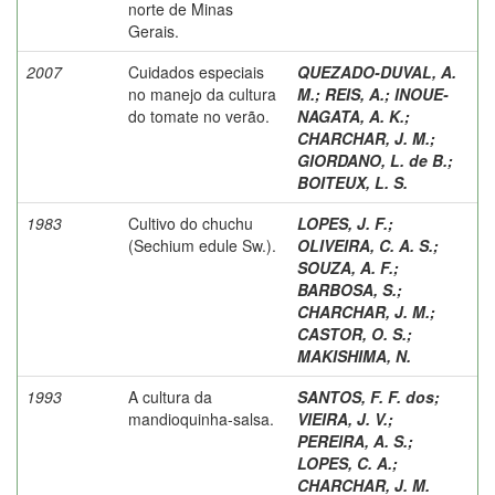
norte de Minas
Gerais.
2007
Cuidados especiais
QUEZADO-DUVAL, A.
no manejo da cultura
M.
;
REIS, A.
;
INOUE-
do tomate no verão.
NAGATA, A. K.
;
CHARCHAR, J. M.
;
GIORDANO, L. de B.
;
BOITEUX, L. S.
1983
Cultivo do chuchu
LOPES, J. F.
;
(Sechium edule Sw.).
OLIVEIRA, C. A. S.
;
SOUZA, A. F.
;
BARBOSA, S.
;
CHARCHAR, J. M.
;
CASTOR, O. S.
;
MAKISHIMA, N.
1993
A cultura da
SANTOS, F. F. dos
;
mandioquinha-salsa.
VIEIRA, J. V.
;
PEREIRA, A. S.
;
LOPES, C. A.
;
CHARCHAR, J. M.