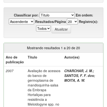
Classificar por:
Em ordem:
Resultados/Página
Registro(s):
Mostrando resultados 1 a 20 de 20
Ano de
Título
Autor(es)
publicação
2007
Avaliação de acessos
CHARCHAR, J. M.
;
do banco de
SANTOS, F. F. dos
;
germoplasma de
MOITA, A. W.
mandioquinha-salsa
da Embrapa
Hortaliças para
resistência a
Meloidogyne spp. no