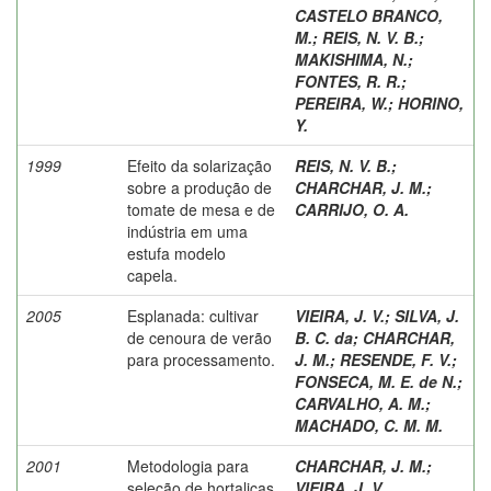
CASTELO BRANCO,
M.
;
REIS, N. V. B.
;
MAKISHIMA, N.
;
FONTES, R. R.
;
PEREIRA, W.
;
HORINO,
Y.
1999
Efeito da solarização
REIS, N. V. B.
;
sobre a produção de
CHARCHAR, J. M.
;
tomate de mesa e de
CARRIJO, O. A.
indústria em uma
estufa modelo
capela.
2005
Esplanada: cultivar
VIEIRA, J. V.
;
SILVA, J.
de cenoura de verão
B. C. da
;
CHARCHAR,
para processamento.
J. M.
;
RESENDE, F. V.
;
FONSECA, M. E. de N.
;
CARVALHO, A. M.
;
MACHADO, C. M. M.
2001
Metodologia para
CHARCHAR, J. M.
;
seleção de hortaliças
VIEIRA, J. V.