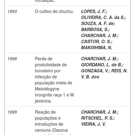
1993
O cultivo do chuchu.
LOPES, J. F.
;
OLIVEIRA, C. A. da S.
;
SOUZA, A. F. de
;
BARBOSA, S.
;
CHARCHAR, J. M.
;
CASTOR, O. S.
;
MAKISHIMA, N.
1998
Perda de
CHARCHAR, J. M.
;
produtividade de
GIORDANO, L. de B.
;
tomateiro por
GONZAGA, V.
;
REIS, N.
infecção de
V. B. dos
população mista de
Meloidogyne
incognita raça 1 e M.
javanica.
1999
Reação de
CHARCHAR, J. M.
;
populações e
RITSCHEL, P. S.
;
introduções de
VIEIRA, J. V.
cenoura (Daucus