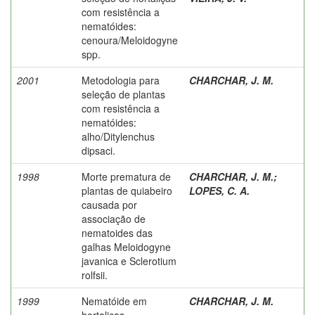
com resistência a
nematóides:
cenoura/Meloidogyne
spp.
2001
Metodologia para
CHARCHAR, J. M.
seleção de plantas
com resistência a
nematóides:
alho/Ditylenchus
dipsaci.
1998
Morte prematura de
CHARCHAR, J. M.
;
plantas de quiabeiro
LOPES, C. A.
causada por
associação de
nematoides das
galhas Meloidogyne
javanica e Sclerotium
rolfsii.
1999
Nematóide em
CHARCHAR, J. M.
hortaliças.