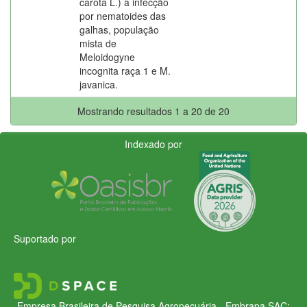
carota L.) a infecção
por nematoides das
galhas, população
mista de
Meloidogyne
incognita raça 1 e M.
javanica.
Mostrando resultados 1 a 20 de 20
Indexado por
Suportado por
Empresa Brasileira de Pesquisa Agropecuária - Embrapa
SAC: