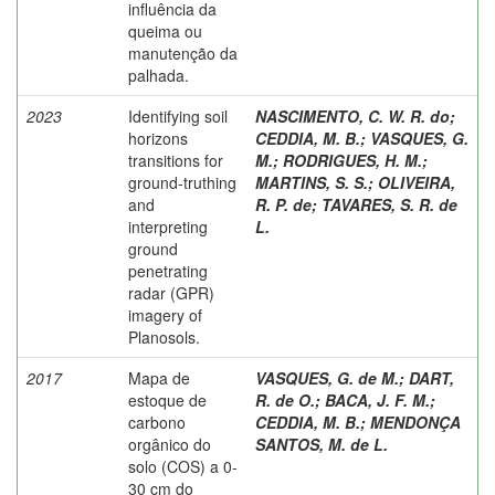
influência da
queima ou
manutenção da
palhada.
2023
Identifying soil
NASCIMENTO, C. W. R. do
;
horizons
CEDDIA, M. B.
;
VASQUES, G.
transitions for
M.
;
RODRIGUES, H. M.
;
ground-truthing
MARTINS, S. S.
;
OLIVEIRA,
and
R. P. de
;
TAVARES, S. R. de
interpreting
L.
ground
penetrating
radar (GPR)
imagery of
Planosols.
2017
Mapa de
VASQUES, G. de M.
;
DART,
estoque de
R. de O.
;
BACA, J. F. M.
;
carbono
CEDDIA, M. B.
;
MENDONÇA
orgânico do
SANTOS, M. de L.
solo (COS) a 0-
30 cm do