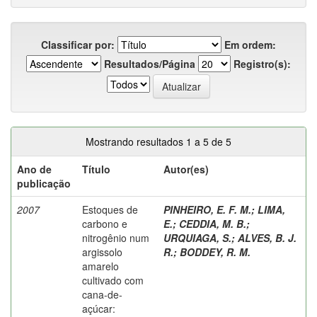
Classificar por:
Em ordem:
Resultados/Página
Registro(s):
Mostrando resultados 1 a 5 de 5
Ano de
Título
Autor(es)
publicação
2007
Estoques de
PINHEIRO, E. F. M.
;
LIMA,
carbono e
E.
;
CEDDIA, M. B.
;
nitrogênio num
URQUIAGA, S.
;
ALVES, B. J.
argissolo
R.
;
BODDEY, R. M.
amarelo
cultivado com
cana-de-
açúcar: