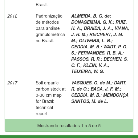
Brasil.
2012
Padronização
ALMEIDA, B. G. de
;
de métodos
DONAGEMMA, G. K.
;
RUIZ,
para análise
H. A.
;
BRAIDA, J. A.
;
VIANA,
granulométrica
J. H. M.
;
REICHERT, J. M.
no Brasil.
M.
;
OLIVEIRA, L. B.
;
CEDDIA, M. B.
;
WADT, P. G.
S.
;
FERNANDES, R. B. A.
;
PASSOS, R. R.
;
DECHEN, S.
C. F.
;
KLEIN, V. A.
;
TEIXEIRA, W. G.
2017
Soil organic
VASQUES, G. de M.
;
DART,
carbon stock at
R. de O.
;
BACA, J. F. M.
;
0-30 cm map
CEDDIA, M. B.
;
MENDONÇA
for Brazil:
SANTOS, M. de L.
technical
report.
Mostrando resultados 1 a 5 de 5