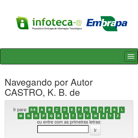
Skip
navigation
Navegando por Autor
CASTRO, K. B. de
Ir para:
0-9
A
B
C
D
E
F
G
H
I
J
K
L
M
N
O
P
Q
R
S
T
U
V
W
X
Y
Z
ou entre com as primeiras letras: