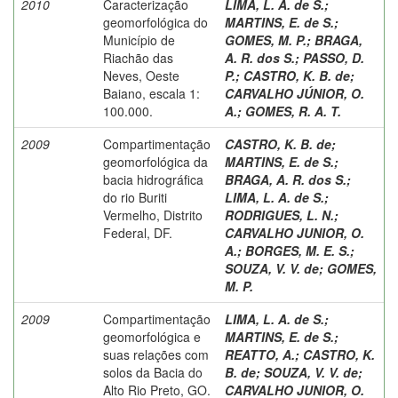
2010
Caracterização
LIMA, L. A. de S.
;
geomorfológica do
MARTINS, E. de S.
;
Município de
GOMES, M. P.
;
BRAGA,
Riachão das
A. R. dos S.
;
PASSO, D.
Neves, Oeste
P.
;
CASTRO, K. B. de
;
Baiano, escala 1:
CARVALHO JÚNIOR, O.
100.000.
A.
;
GOMES, R. A. T.
2009
Compartimentação
CASTRO, K. B. de
;
geomorfológica da
MARTINS, E. de S.
;
bacia hidrográfica
BRAGA, A. R. dos S.
;
do rio Buriti
LIMA, L. A. de S.
;
Vermelho, Distrito
RODRIGUES, L. N.
;
Federal, DF.
CARVALHO JUNIOR, O.
A.
;
BORGES, M. E. S.
;
SOUZA, V. V. de
;
GOMES,
M. P.
2009
Compartimentação
LIMA, L. A. de S.
;
geomorfológica e
MARTINS, E. de S.
;
suas relações com
REATTO, A.
;
CASTRO, K.
solos da Bacia do
B. de
;
SOUZA, V. V. de
;
Alto Rio Preto, GO.
CARVALHO JUNIOR, O.