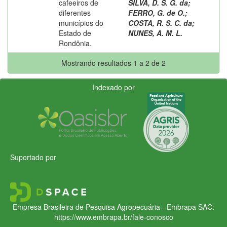
cafeeiros de
SILVA, D. S. G. da
;
diferentes
FERRO, G. de O.
;
municípios do
COSTA, R. S. C. da
;
Estado de
NUNES, A. M. L.
Rondônia.
Mostrando resultados 1 a 2 de 2
Indexado por
Suportado por
Empresa Brasileira de Pesquisa Agropecuária - Embrapa
SAC:
https://www.embrapa.br/fale-conosco