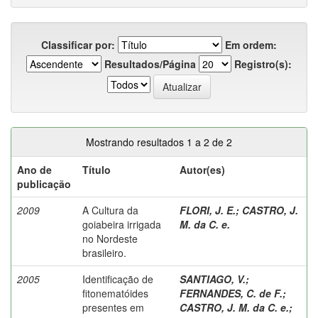
Classificar por:
Em ordem:
Resultados/Página
Registro(s):
Mostrando resultados 1 a 2 de 2
Ano de
Título
Autor(es)
publicação
2009
A Cultura da
FLORI, J. E.
;
CASTRO, J.
goiabeira irrigada
M. da C. e.
no Nordeste
brasileiro.
2005
Identificação de
SANTIAGO, V.
;
fitonematóides
FERNANDES, C. de F.
;
presentes em
CASTRO, J. M. da C. e.
;