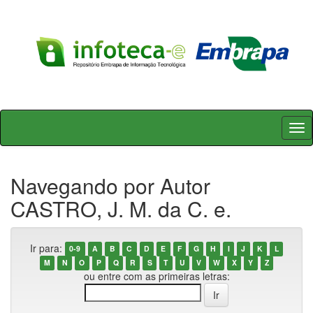
Skip
navigation
Navegando por Autor
CASTRO, J. M. da C. e.
Ir para:
0-9
A
B
C
D
E
F
G
H
I
J
K
L
M
N
O
P
Q
R
S
T
U
V
W
X
Y
Z
ou entre com as primeiras letras: