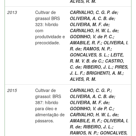
ALVES, R. M.
2013
Cultivar de
CARVALHO, C. G. P. de
;
girassol BRS
OLIVEIRA, A. C. B. de
;
323: híbrido
OLIVEIRA, M. F. de
;
com
CARVALHO, H. W. L. de
;
produtividade e
GODINHO, V. de P. C.
;
precocidade.
AMABILE, R. F.
;
OLIVEIRA, I.
R. de
;
RAMOS, N. P.
;
GONCALVES, S. L.
;
LEITE,
R. M. V. B. de C.
;
CASTRO,
C. de
;
RIBEIRO, J. L.
;
PIRES,
J. L. F.
;
BRIGHENTI, A. M.
;
ALVES, R. M.
2015
Cultivar de
CARVALHO, C. G. P.
;
girassol: BRS
OLIVEIRA, A. C. B. de
;
387: híbrido
OLIVEIRA, M. F. de
;
para óleo e
GODINHO, V. de P. C.
;
alimentação de
CARVALHO, H. W. L. de
;
pássaros.
AMABILE, R. F.
;
OLIVEIRA, I.
R. de
;
RIBEIRO, J. L.
;
RAMOS, N. P.
;
GONCALVES,