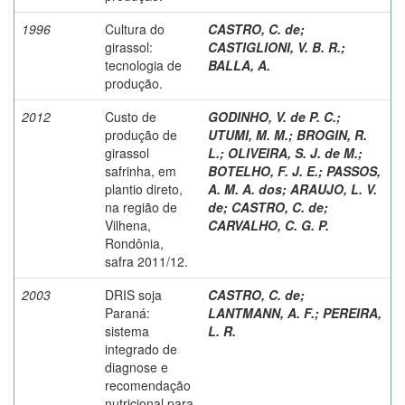
1996
Cultura do
CASTRO, C. de
;
girassol:
CASTIGLIONI, V. B. R.
;
tecnologia de
BALLA, A.
produção.
2012
Custo de
GODINHO, V. de P. C.
;
produção de
UTUMI, M. M.
;
BROGIN, R.
girassol
L.
;
OLIVEIRA, S. J. de M.
;
safrinha, em
BOTELHO, F. J. E.
;
PASSOS,
plantio direto,
A. M. A. dos
;
ARAUJO, L. V.
na região de
de
;
CASTRO, C. de
;
Vilhena,
CARVALHO, C. G. P.
Rondônia,
safra 2011/12.
2003
DRIS soja
CASTRO, C. de
;
Paraná:
LANTMANN, A. F.
;
PEREIRA,
sistema
L. R.
integrado de
diagnose e
recomendação
nutricional para