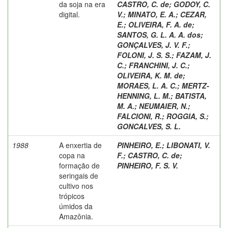
da soja na era
CASTRO, C. de
;
GODOY, C.
digital.
V.
;
MINATO, E. A.
;
CEZAR,
E.
;
OLIVEIRA, F. A. de
;
SANTOS, G. L. A. A. dos
;
GONÇALVES, J. V. F.
;
FOLONI, J. S. S.
;
FAZAM, J.
C.
;
FRANCHINI, J. C.
;
OLIVEIRA, K. M. de
;
MORAES, L. A. C.
;
MERTZ-
HENNING, L. M.
;
BATISTA,
M. A.
;
NEUMAIER, N.
;
FALCIONI, R.
;
ROGGIA, S.
;
GONCALVES, S. L.
1988
A enxertia de
PINHEIRO, E.
;
LIBONATI, V.
copa na
F.
;
CASTRO, C. de
;
formação de
PINHEIRO, F. S. V.
seringais de
cultivo nos
trópicos
úmidos da
Amazônia.