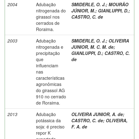
2004
Adubação
SMIDERLE, O. J.
;
MOURÃO
nitrogenada do
JÚNIOR, M.
;
GIANLUPPI, D.
;
girassol nos
CASTRO, C. de
cerrados de
Roraima.
2003
Adubação
SMIDERLE, O. J.
;
OLIVEIRA
nitrogenada e
JUNIOR, M. C. M. de
;
precipitação
GIANLUPPI, D.
;
CASTRO, C.
que
de
influenciam
nas
características
agronômicas
do girassol AG
910 no cerrado
de Roraima.
2013
Adubação
OLIVEIRA JUNIOR, A. de
;
potássica da
CASTRO, C. de
;
OLIVEIRA,
soja: é preciso
F. A. de
repor K
exportado