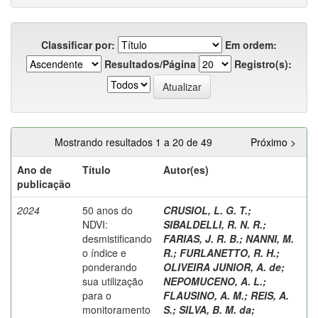
Classificar por:
Em ordem:
Resultados/Página
Registro(s):
Mostrando resultados 1 a 20 de 49
Próximo >
Ano de
Título
Autor(es)
publicação
2024
50 anos do
CRUSIOL, L. G. T.
;
NDVI:
SIBALDELLI, R. N. R.
;
desmistificando
FARIAS, J. R. B.
;
NANNI, M.
o índice e
R.
;
FURLANETTO, R. H.
;
ponderando
OLIVEIRA JUNIOR, A. de
;
sua utilização
NEPOMUCENO, A. L.
;
para o
FLAUSINO, A. M.
;
REIS, A.
monitoramento
S.
;
SILVA, B. M. da
;