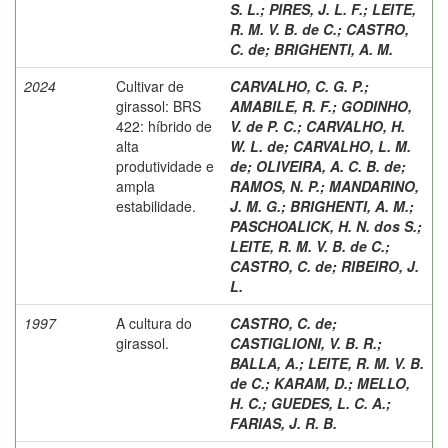
S. L.
;
PIRES, J. L. F.
;
LEITE,
R. M. V. B. de C.
;
CASTRO,
C. de
;
BRIGHENTI, A. M.
2024
Cultivar de
CARVALHO, C. G. P.
;
girassol: BRS
AMABILE, R. F.
;
GODINHO,
422: híbrido de
V. de P. C.
;
CARVALHO, H.
alta
W. L. de
;
CARVALHO, L. M.
produtividade e
de
;
OLIVEIRA, A. C. B. de
;
ampla
RAMOS, N. P.
;
MANDARINO,
estabilidade.
J. M. G.
;
BRIGHENTI, A. M.
;
PASCHOALICK, H. N. dos S.
;
LEITE, R. M. V. B. de C.
;
CASTRO, C. de
;
RIBEIRO, J.
L.
1997
A cultura do
CASTRO, C. de
;
girassol.
CASTIGLIONI, V. B. R.
;
BALLA, A.
;
LEITE, R. M. V. B.
de C.
;
KARAM, D.
;
MELLO,
H. C.
;
GUEDES, L. C. A.
;
FARIAS, J. R. B.