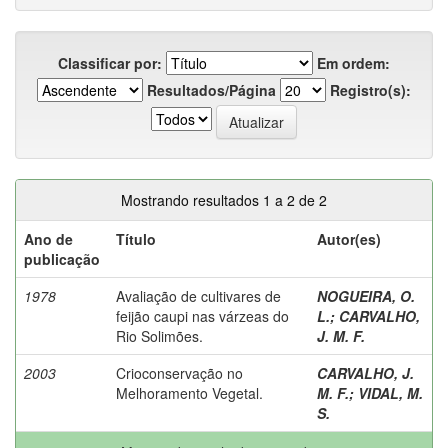
Classificar por:
Em ordem:
Resultados/Página
Registro(s):
Mostrando resultados 1 a 2 de 2
Ano de
Título
Autor(es)
publicação
1978
Avaliação de cultivares de
NOGUEIRA, O.
feijão caupi nas várzeas do
L.
;
CARVALHO,
Rio Solimões.
J. M. F.
2003
Crioconservação no
CARVALHO, J.
Melhoramento Vegetal.
M. F.
;
VIDAL, M.
S.