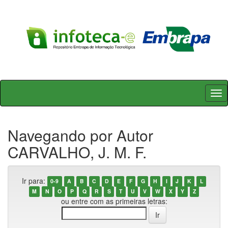
Skip
navigation
Navegando por Autor
CARVALHO, J. M. F.
Ir para:
0-9
A
B
C
D
E
F
G
H
I
J
K
L
M
N
O
P
Q
R
S
T
U
V
W
X
Y
Z
ou entre com as primeiras letras: