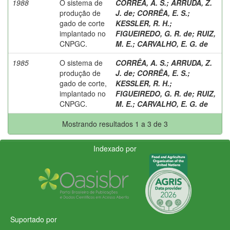
1988
O sistema de
CORRÊA, A. S.
;
ARRUDA, Z.
produção de
J. de
;
CORRÊA, E. S.
;
gado de corte
KESSLER, R. H.
;
implantado no
FIGUEIREDO, G. R. de
;
RUIZ,
CNPGC.
M. E.
;
CARVALHO, E. G. de
1985
O sistema de
CORRÊA, A. S.
;
ARRUDA, Z.
produção de
J. de
;
CORRÊA, E. S.
;
gado de corte,
KESSLER, R. H.
;
implantado no
FIGUEIREDO, G. R. de
;
RUIZ,
CNPGC.
M. E.
;
CARVALHO, E. G. de
Mostrando resultados 1 a 3 de 3
Indexado por
Suportado por