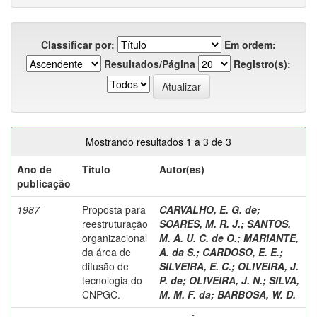
Classificar por:
Em ordem:
Resultados/Página
Registro(s):
Mostrando resultados 1 a 3 de 3
Ano de
Título
Autor(es)
publicação
1987
Proposta para
CARVALHO, E. G. de
;
reestruturação
SOARES, M. R. J.
;
SANTOS,
organizacional
M. A. U. C. de O.
;
MARIANTE,
da área de
A. da S.
;
CARDOSO, E. E.
;
difusão de
SILVEIRA, E. C.
;
OLIVEIRA, J.
tecnologia do
P. de
;
OLIVEIRA, J. N.
;
SILVA,
CNPGC.
M. M. F. da
;
BARBOSA, W. D.