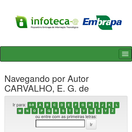
Skip
navigation
Navegando por Autor
CARVALHO, E. G. de
Ir para:
0-9
A
B
C
D
E
F
G
H
I
J
K
L
M
N
O
P
Q
R
S
T
U
V
W
X
Y
Z
ou entre com as primeiras letras: