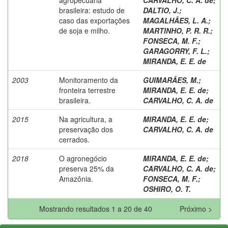
brasileira: estudo de
DALTIO, J.
;
caso das exportações
MAGALHÃES, L. A.
;
de soja e milho.
MARTINHO, P. R. R.
;
FONSECA, M. F.
;
GARAGORRY, F. L.
;
MIRANDA, E. E. de
2003
Monitoramento da
GUIMARÃES, M.
;
fronteira terrestre
MIRANDA, E. E. de
;
brasileira.
CARVALHO, C. A. de
2015
Na agricultura, a
MIRANDA, E. E. de
;
preservação dos
CARVALHO, C. A. de
cerrados.
2018
O agronegócio
MIRANDA, E. E. de
;
preserva 25% da
CARVALHO, C. A. de
;
Amazônia.
FONSECA, M. F.
;
OSHIRO, O. T.
Mostrando resultados 1 a 20 de 40
Próximo >