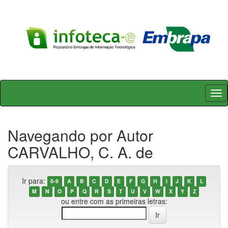
Skip
navigation
Navegando por Autor
CARVALHO, C. A. de
Ir para:
0-9
A
B
C
D
E
F
G
H
I
J
K
L
M
N
O
P
Q
R
S
T
U
V
W
X
Y
Z
ou entre com as primeiras letras: