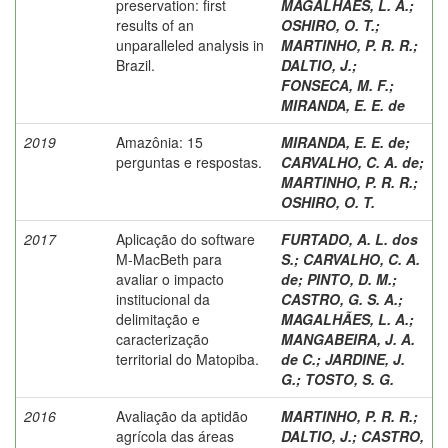
preservation: first
MAGALHÃES, L. A.
;
results of an
OSHIRO, O. T.
;
unparalleled analysis in
MARTINHO, P. R. R.
;
Brazil.
DALTIO, J.
;
FONSECA, M. F.
;
MIRANDA, E. E. de
2019
Amazônia: 15
MIRANDA, E. E. de
;
perguntas e respostas.
CARVALHO, C. A. de
;
MARTINHO, P. R. R.
;
OSHIRO, O. T.
2017
Aplicação do software
FURTADO, A. L. dos
M-MacBeth para
S.
;
CARVALHO, C. A.
avaliar o impacto
de
;
PINTO, D. M.
;
institucional da
CASTRO, G. S. A.
;
delimitação e
MAGALHÃES, L. A.
;
caracterização
MANGABEIRA, J. A.
territorial do Matopiba.
de C.
;
JARDINE, J.
G.
;
TOSTO, S. G.
2016
Avaliação da aptidão
MARTINHO, P. R. R.
;
agrícola das áreas
DALTIO, J.
;
CASTRO,