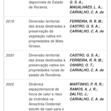
disponíveis do Estado
G. S. A.
;
de Roraima.
MAGALHÃES, L. A.
;
CARVALHO, C. A. de
2019
Dimensão territorial
FERREIRA, R. R. M.
;
das áreas destinadas a
CASTRO, G. S. A.
;
preservação da
CARVALHO, C. A. de
vegetação nativa em
propriedades de Mato
Grosso.
2020
Dimensão territorial
CASTRO, G. S. A.
;
das áreas destinadas à
FERREIRA, R. R. M.
;
preservação nativa em
OSHIRO, O. T.
;
propriedades rurais do
CARVALHO, C. A. de
estado de Rondônia.
2022
Dinâmica
MARTINHO, P. R. R.
;
espaçotemporal de
RAMOS, A. J. R.
;
focos de calor e risco
DALTIO, J.
;
de incêndios na
CARVALHO, C. A. de
Amazônia Ocidental:
estudo de caso para o