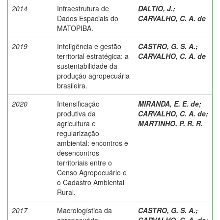
2014
Infraestrutura de
DALTIO, J.
;
Dados Espaciais do
CARVALHO, C. A. de
MATOPIBA.
2019
Inteligência e gestão
CASTRO, G. S. A.
;
territorial estratégica: a
CARVALHO, C. A. de
sustentabilidade da
produção agropecuária
brasileira.
2020
Intensificação
MIRANDA, E. E. de
;
produtiva da
CARVALHO, C. A. de
;
agricultura e
MARTINHO, P. R. R.
regularização
ambiental: encontros e
desencontros
territoriais entre o
Censo Agropecuário e
o Cadastro Ambiental
Rural.
2017
Macrologística da
CASTRO, G. S. A.
;
agropecuária
CARVALHO, C. A. de
;