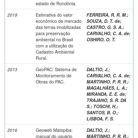
estado de Rondônia.
2019
Estimativa do valor
FERREIRA, R. R. M.
;
econômico de mercado
SOUZA, D. T. de
;
das terras imobilizadas
CASTRO, G. S. A.
;
para preservação
CARVALHO, C. A. de
;
ambiental no Brasil
OSHIRO, O. T.
com a utilização do
Cadastro Ambiental
Rural.
2013
GeoPAC: Sistema de
DALTIO, J.
;
Monitoramento de
CARVALHO, C. A. de
;
Obras do PAC.
MARTINHO, P. R. R.
;
MAGALHÃES, L. A.
;
MIRANDA, E. E. de
;
TRAJANO, S. R. DA
S.
;
TOSCHI, H.
;
SANTOS, B. O.
;
LISBOA, F. S.
2016
Geoweb Matopiba:
DALTIO, J.
;
manual do usuário.
MARTINHO, P. R. R.
;