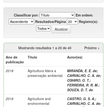
Classificar por:
Em ordem:
Resultados/Página
Registro(s):
Mostrando resultados 1 a 20 de 40
Próximo >
Ano de
Título
Autor(es)
publicação
2018
Agricultura lidera a
MIRANDA, E. E. de
;
preservação ambiental.
CARVALHO, C. A. de
;
OSHIRO, O. T.
;
FERREIRA, R. R. M.
;
SOUZA, D. T. de
2018
Agriculture and
CASTRO, G. S. A.
;
environmental
CARVALHO, C. A. de
;