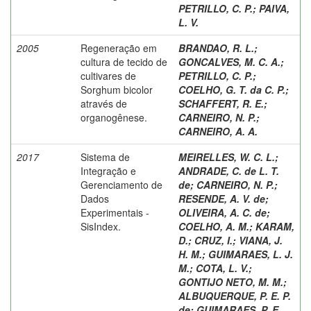
PETRILLO, C. P.
;
PAIVA,
L. V.
2005
Regeneração em
BRANDAO, R. L.
;
cultura de tecido de
GONCALVES, M. C. A.
;
cultivares de
PETRILLO, C. P.
;
Sorghum bicolor
COELHO, G. T. da C. P.
;
através de
SCHAFFERT, R. E.
;
organogênese.
CARNEIRO, N. P.
;
CARNEIRO, A. A.
2017
Sistema de
MEIRELLES, W. C. L.
;
Integração e
ANDRADE, C. de L. T.
Gerenciamento de
de
;
CARNEIRO, N. P.
;
Dados
RESENDE, A. V. de
;
Experimentais -
OLIVEIRA, A. C. de
;
SisIndex.
COELHO, A. M.
;
KARAM,
D.
;
CRUZ, I.
;
VIANA, J.
H. M.
;
GUIMARAES, L. J.
M.
;
COTA, L. V.
;
GONTIJO NETO, M. M.
;
ALBUQUERQUE, P. E. P.
de
;
GUIMARAES, P. E.