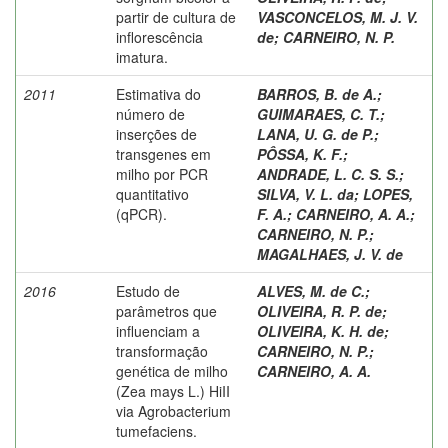
partir de cultura de
VASCONCELOS, M. J. V.
inflorescência
de
;
CARNEIRO, N. P.
imatura.
2011
Estimativa do
BARROS, B. de A.
;
número de
GUIMARAES, C. T.
;
inserções de
LANA, U. G. de P.
;
transgenes em
PÔSSA, K. F.
;
milho por PCR
ANDRADE, L. C. S. S.
;
quantitativo
SILVA, V. L. da
;
LOPES,
(qPCR).
F. A.
;
CARNEIRO, A. A.
;
CARNEIRO, N. P.
;
MAGALHAES, J. V. de
2016
Estudo de
ALVES, M. de C.
;
parâmetros que
OLIVEIRA, R. P. de
;
influenciam a
OLIVEIRA, K. H. de
;
transformação
CARNEIRO, N. P.
;
genética de milho
CARNEIRO, A. A.
(Zea mays L.) HiII
via Agrobacterium
tumefaciens.