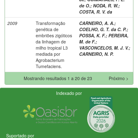
de O.
;
NODA, R. W.
;
COSTA, R. V. da
2009
Transformação
CARNEIRO, A. A.
;
genética de
COELHO, G. T. da C. P.
;
embriões zigóticos
POSSA, K. F.
;
PEREIRA,
da linhagem de
M. de F.
;
milho tropical L3
VASCONCELOS, M. J. V.
;
mediada por
CARNEIRO, N. P.
Agrobacterium
Tumefaciens.
Mostrando resultados 1 a 20 de 23
Próximo >
Indexado por
Suportado por