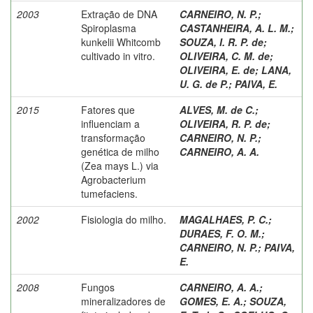
2003
Extração de DNA
CARNEIRO, N. P.
;
Spiroplasma
CASTANHEIRA, A. L. M.
;
kunkelii Whitcomb
SOUZA, I. R. P. de
;
cultivado in vitro.
OLIVEIRA, C. M. de
;
OLIVEIRA, E. de
;
LANA,
U. G. de P.
;
PAIVA, E.
2015
Fatores que
ALVES, M. de C.
;
influenciam a
OLIVEIRA, R. P. de
;
transformação
CARNEIRO, N. P.
;
genética de milho
CARNEIRO, A. A.
(Zea mays L.) via
Agrobacterium
tumefaciens.
2002
Fisiologia do milho.
MAGALHAES, P. C.
;
DURAES, F. O. M.
;
CARNEIRO, N. P.
;
PAIVA,
E.
2008
Fungos
CARNEIRO, A. A.
;
mineralizadores de
GOMES, E. A.
;
SOUZA,