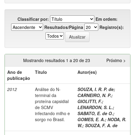
Classificar por:
Em ordem:
Resultados/Página
Registro(s):
Mostrando resultados 1 a 20 de 23
Próximo >
Ano de
Título
Autor(es)
publicação
2012
Análise do N-
SOUZA, I. R. P. de
;
terminal da
CARNEIRO, N. P.
;
proteína capsidial
GIOLITTI, F.
;
de SCMV
LENARDON, S. L.
;
infectando milho e
SABATO, E. de O.
;
sorgo no Brasil.
GOMES, E. A.
;
NODA, R.
W.
;
SOUZA, F. A. de