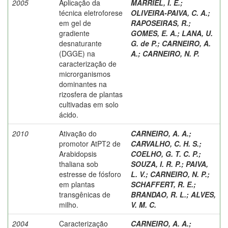
2005
Aplicação da
MARRIEL, I. E.
;
técnica eletroforese
OLIVEIRA-PAIVA, C. A.
;
em gel de
RAPOSEIRAS, R.
;
gradiente
GOMES, E. A.
;
LANA, U.
desnaturante
G. de P.
;
CARNEIRO, A.
(DGGE) na
A.
;
CARNEIRO, N. P.
caracterização de
microrganismos
dominantes na
rizosfera de plantas
cultivadas em solo
ácido.
2010
Ativação do
CARNEIRO, A. A.
;
promotor AtPT2 de
CARVALHO, C. H. S.
;
Arabidopsis
COELHO, G. T. C. P.
;
thaliana sob
SOUZA, I. R. P.
;
PAIVA,
estresse de fósforo
L. V.
;
CARNEIRO, N. P.
;
em plantas
SCHAFFERT, R. E.
;
transgênicas de
BRANDAO, R. L.
;
ALVES,
milho.
V. M. C.
2004
Caracterização
CARNEIRO, A. A.
;