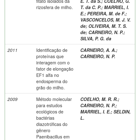
fitato isolados da
E. T. da S.
;
COELHO, G.
rizosfera de milho.
T. da C. P.
;
MARRIEL, I.
E.
;
PEREIRA, M. de F.
;
VASCONCELOS, M. J. V.
de
;
OLIVEIRA, M. T. S.
de
;
CARNEIRO, N. P.
;
SILVA, P. G. da
2011
Identificação de
CARNEIRO, A. A.
;
proteínas que
CARNEIRO, N. P.
interagem com o
fator de elongação
EF1 alfa no
endosperma do
grão do milho.
2009
Método molecular
COELHO, M. R. R.
;
para estudos
CARNEIRO, N. P.
;
ecológicos de
MARRIEL, I. E.
;
SELDIN,
bactérias
L.
diazotróficas do
gênero
Paenibacillus em