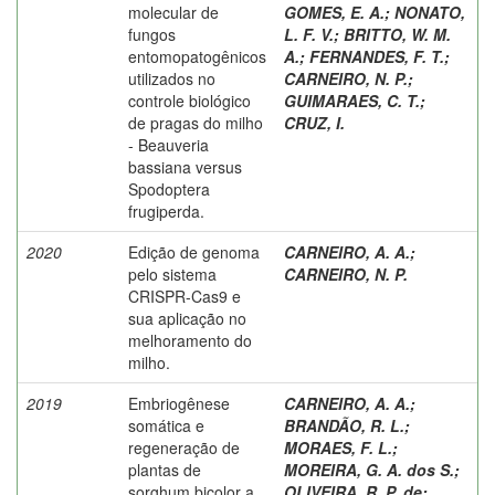
molecular de
GOMES, E. A.
;
NONATO,
fungos
L. F. V.
;
BRITTO, W. M.
entomopatogênicos
A.
;
FERNANDES, F. T.
;
utilizados no
CARNEIRO, N. P.
;
controle biológico
GUIMARAES, C. T.
;
de pragas do milho
CRUZ, I.
- Beauveria
bassiana versus
Spodoptera
frugiperda.
2020
Edição de genoma
CARNEIRO, A. A.
;
pelo sistema
CARNEIRO, N. P.
CRISPR-Cas9 e
sua aplicação no
melhoramento do
milho.
2019
Embriogênese
CARNEIRO, A. A.
;
somática e
BRANDÃO, R. L.
;
regeneração de
MORAES, F. L.
;
plantas de
MOREIRA, G. A. dos S.
;
sorghum bicolor a
OLIVEIRA, R. P. de
;