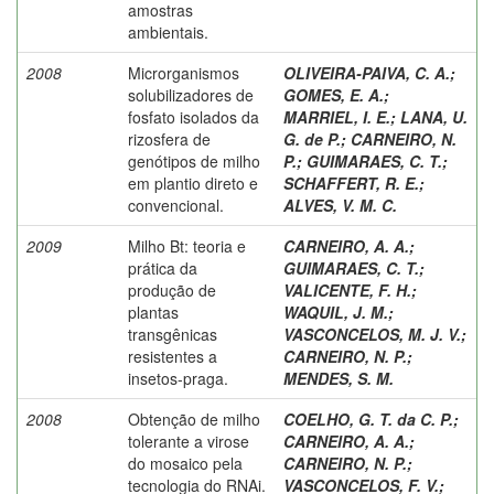
amostras
ambientais.
2008
Microrganismos
OLIVEIRA-PAIVA, C. A.
;
solubilizadores de
GOMES, E. A.
;
fosfato isolados da
MARRIEL, I. E.
;
LANA, U.
rizosfera de
G. de P.
;
CARNEIRO, N.
genótipos de milho
P.
;
GUIMARAES, C. T.
;
em plantio direto e
SCHAFFERT, R. E.
;
convencional.
ALVES, V. M. C.
2009
Milho Bt: teoria e
CARNEIRO, A. A.
;
prática da
GUIMARAES, C. T.
;
produção de
VALICENTE, F. H.
;
plantas
WAQUIL, J. M.
;
transgênicas
VASCONCELOS, M. J. V.
;
resistentes a
CARNEIRO, N. P.
;
insetos-praga.
MENDES, S. M.
2008
Obtenção de milho
COELHO, G. T. da C. P.
;
tolerante a virose
CARNEIRO, A. A.
;
do mosaico pela
CARNEIRO, N. P.
;
tecnologia do RNAi.
VASCONCELOS, F. V.
;