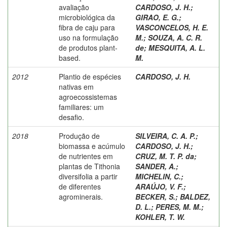
avaliação
CARDOSO, J. H.
;
microbiológica da
GIRAO, E. G.
;
fibra de caju para
VASCONCELOS, H. E.
uso na formulação
M.
;
SOUZA, A. C. R.
de produtos plant-
de
;
MESQUITA, A. L.
based.
M.
2012
Plantio de espécies
CARDOSO, J. H.
nativas em
agroecossistemas
familiares: um
desafio.
2018
Produção de
SILVEIRA, C. A. P.
;
biomassa e acúmulo
CARDOSO, J. H.
;
de nutrientes em
CRUZ, M. T. P. da
;
plantas de Tithonia
SANDER, A.
;
diversifolia a partir
MICHELIN, C.
;
de diferentes
ARAÚJO, V. F.
;
agrominerais.
BECKER, S.
;
BALDEZ,
D. L.
;
PERES, M. M.
;
KOHLER, T. W.