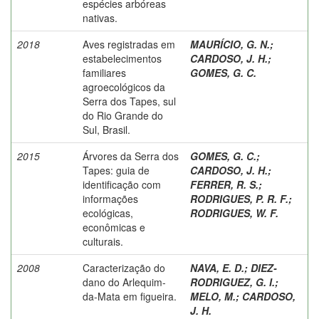
espécies arbóreas
nativas.
2018
Aves registradas em
MAURÍCIO, G. N.
;
estabelecimentos
CARDOSO, J. H.
;
familiares
GOMES, G. C.
agroecológicos da
Serra dos Tapes, sul
do Rio Grande do
Sul, Brasil.
2015
Árvores da Serra dos
GOMES, G. C.
;
Tapes: guia de
CARDOSO, J. H.
;
identificação com
FERRER, R. S.
;
informações
RODRIGUES, P. R. F.
;
ecológicas,
RODRIGUES, W. F.
econômicas e
culturais.
2008
Caracterização do
NAVA, E. D.
;
DIEZ-
dano do Arlequim-
RODRIGUEZ, G. I.
;
da-Mata em figueira.
MELO, M.
;
CARDOSO,
J. H.