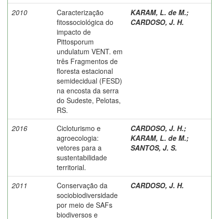
2010
Caracterização
KARAM, L. de M.
;
fitossociológica do
CARDOSO, J. H.
impacto de
Pittosporum
undulatum VENT. em
três Fragmentos de
floresta estacional
semidecidual (FESD)
na encosta da serra
do Sudeste, Pelotas,
RS.
2016
Cicloturismo e
CARDOSO, J. H.
;
agroecologia:
KARAM, L. de M.
;
vetores para a
SANTOS, J. S.
sustentabilidade
territorial.
2011
Conservação da
CARDOSO, J. H.
sociobiodiversidade
por meio de SAFs
biodiversos e