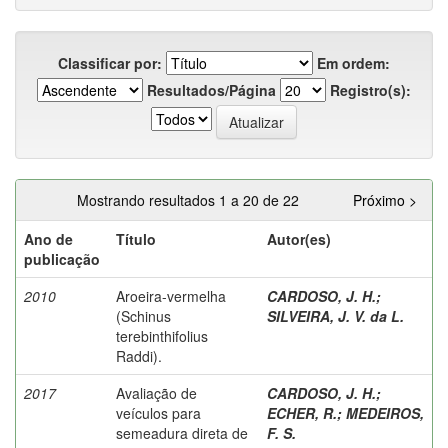
Classificar por:
Em ordem:
Resultados/Página
Registro(s):
Mostrando resultados 1 a 20 de 22
Próximo >
Ano de
Título
Autor(es)
publicação
2010
Aroeira-vermelha
CARDOSO, J. H.
;
(Schinus
SILVEIRA, J. V. da L.
terebinthifolius
Raddi).
2017
Avaliação de
CARDOSO, J. H.
;
veículos para
ECHER, R.
;
MEDEIROS,
semeadura direta de
F. S.