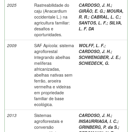
2025
Rastreabilidade do
CARDOSO, J. H.
;
caju (Anacardium
GIRÃO, E. G.
;
MOURA,
occidentale L.) na
R. R.
;
CABRAL, L. C.
;
agricultura familiar:
SANTOS, L. F.
;
SILVA,
desafios e
L. F. DA
oportunidades.
2009
SAF Apícola: sistema
WOLFF, L. F.
;
agroflorestal
CARDOSO, J. H.
;
integrando abelhas
SCHWENGBER, J. E.
;
melíferas
SCHIEDECK, G.
africanizadas,
abelhas nativas sem
ferrão, aroeira
vermelha e videiras
em propriedade
familiar de base
ecológica.
2013
Sistemas
CARDOSO, J. H.
;
agroflorestais e
INSAURRIAGA, I. C.
;
conversão
GRINBERG, P. da S.
;