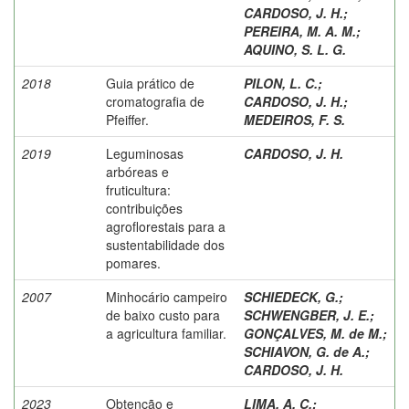
CARDOSO, J. H.
;
PEREIRA, M. A. M.
;
AQUINO, S. L. G.
2018
Guia prático de
PILON, L. C.
;
cromatografia de
CARDOSO, J. H.
;
Pfeiffer.
MEDEIROS, F. S.
2019
Leguminosas
CARDOSO, J. H.
arbóreas e
fruticultura:
contribuições
agroflorestais para a
sustentabilidade dos
pomares.
2007
Minhocário campeiro
SCHIEDECK, G.
;
de baixo custo para
SCHWENGBER, J. E.
;
a agricultura familiar.
GONÇALVES, M. de M.
;
SCHIAVON, G. de A.
;
CARDOSO, J. H.
2023
Obtenção e
LIMA, A. C.
;