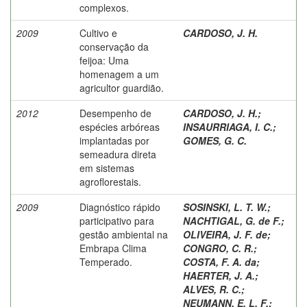
complexos.
2009
Cultivo e
CARDOSO, J. H.
conservação da
feijoa: Uma
homenagem a um
agricultor guardião.
2012
Desempenho de
CARDOSO, J. H.
;
espécies arbóreas
INSAURRIAGA, I. C.
;
implantadas por
GOMES, G. C.
semeadura direta
em sistemas
agroflorestais.
2009
Diagnóstico rápido
SOSINSKI, L. T. W.
;
participativo para
NACHTIGAL, G. de F.
;
gestão ambiental na
OLIVEIRA, J. F. de
;
Embrapa Clima
CONGRO, C. R.
;
Temperado.
COSTA, F. A. da
;
HAERTER, J. A.
;
ALVES, R. C.
;
NEUMANN, E. L. F.
;