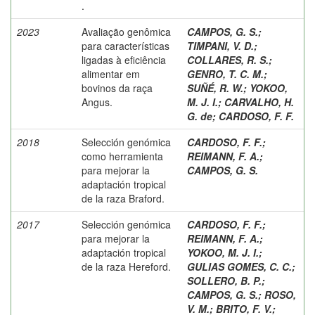
.
2023
Avaliação genômica
CAMPOS, G. S.
;
para características
TIMPANI, V. D.
;
ligadas à eficiência
COLLARES, R. S.
;
alimentar em
GENRO, T. C. M.
;
bovinos da raça
SUÑÉ, R. W.
;
YOKOO,
Angus.
M. J. I.
;
CARVALHO, H.
G. de
;
CARDOSO, F. F.
2018
Selección genómica
CARDOSO, F. F.
;
como herramienta
REIMANN, F. A.
;
para mejorar la
CAMPOS, G. S.
adaptación tropical
de la raza Braford.
2017
Selección genómica
CARDOSO, F. F.
;
para mejorar la
REIMANN, F. A.
;
adaptación tropical
YOKOO, M. J. I.
;
de la raza Hereford.
GULIAS GOMES, C. C.
;
SOLLERO, B. P.
;
CAMPOS, G. S.
;
ROSO,
V. M.
;
BRITO, F. V.
;