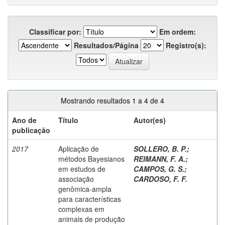
Classificar por:
Em ordem:
Resultados/Página
Registro(s):
Mostrando resultados 1 a 4 de 4
Ano de
Título
Autor(es)
publicação
2017
Aplicação de
SOLLERO, B. P.
;
métodos Bayesianos
REIMANN, F. A.
;
em estudos de
CAMPOS, G. S.
;
associação
CARDOSO, F. F.
genômica-ampla
para características
complexas em
animais de produção